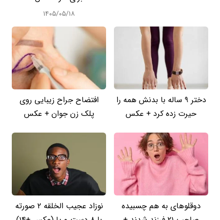
۱۴۰۵/۰۵/۱۸
دختر 9 ساله با بدنش همه را
افتضاح جراح زیبایی روی
حیرت زده کرد + عکس
پلک زن جوان + عکس
دوقلوهای به هم چسبیده
نوزاد عجیب الخلقه 2 صورته
صاحب 21 فرزند شدند +
با 8 دست و پا (عکس +14)