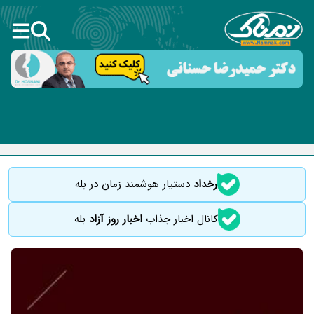
رخداد
دستیار هوشمند زمان در بله
کانال اخبار جذاب
اخبار روز آزاد
بله