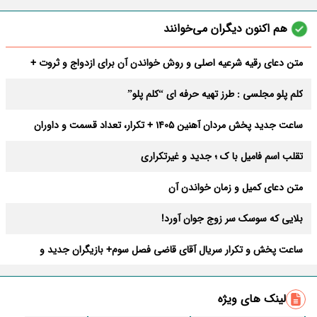
هم اکنون دیگران می‌خوانند
متن دعای رقیه شرعیه اصلی و روش خواندن آن برای ازدواج و ثروت +
عوارض
کلم پلو مجلسی : طرز تهیه حرفه ای “کلم پلو”
ساعت جدید پخش مردان آهنین 1405 + تکرار، تعداد قسمت و داوران
تقلب اسم فامیل با ک ؛ جدید و غیرتکراری
متن دعای کمیل و زمان خواندن آن
بلایی که سوسک سر زوج جوان آورد!
ساعت پخش و تکرار سریال آقای قاضی فصل سوم+ بازیگران جدید و
داستان
طرز تهیه سالاد ماکارونی خانگی خوشمزه و لذیذ + آموزش تصویری
لینک های ویژه
طرز تهیه پاستا با سس آلفردو و مرغ فوری + آموزش تصویری پنه