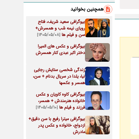
همچنین بخوانید
بیوگرافی سعید شریف، فتاح
رویای نیمه شب و همسرش+
سن و فیلم ها
[۱۴۰۵/۰۵/۰۸]
بیوگرافی و عکس های المیرا
دختر اکبر عبدی کنار همسرش
زندگی شخصی ستایش رجایی
نیا، یلدا در سریال بدنام + سن،
همسر و عکسها
بیوگرافی کاوه کاویان و عکس
خانواده هنرمندش + همسر،
فرزند و فیلم ها
[۱۴۰۵/۰۵/۱۰]
بیوگرافی میترا رفیع با سن دقیق+
ازدواج، خانواده و عکس پدر
مادرش