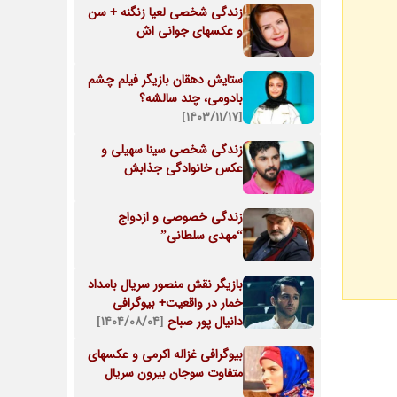
زندگی شخصی لعیا زنگنه + سن
و عکسهای جوانی اش
ستایش دهقان بازیگر فیلم چشم
بادومی، چند سالشه؟
[۱۴۰۳/۱۱/۱۷]
زندگی شخصی سینا سهیلی و
عکس خانوادگی جذابش
زندگی خصوصی و ازدواج
“مهدی سلطانی”
بازیگر نقش منصور سریال بامداد
خمار در واقعیت+ بیوگرافی
دانیال پور صباح
[۱۴۰۴/۰۸/۰۴]
بیوگرافی غزاله اکرمی و عکسهای
متفاوت سوجان بیرون سریال