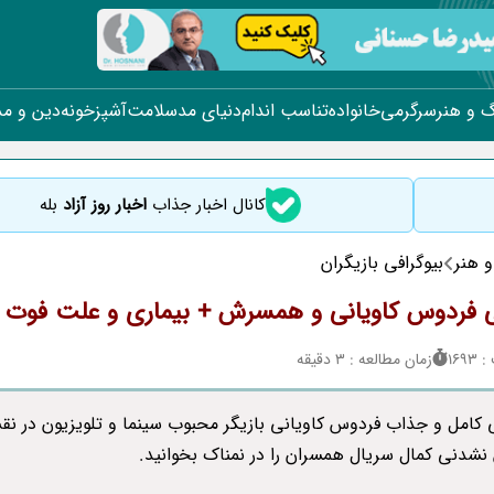
 و هنر
سرگرمی
خانواده
تناسب اندام
دنیای مد
سلامت
آشپزخونه
دین و م
کانال اخبار جذاب
اخبار روز آزاد
بله
 هنر
بیوگرافی بازیگران
ی فردوس کاویانی و همسرش + بیماری و علت فوت
169
زمان مطالعه : 3 دقیقه
ی کامل و جذاب فردوس کاویانی بازیگر محبوب سینما و تلویزیون در ن
نشدنی کمال سریال همسران را در نمناک بخوانید.