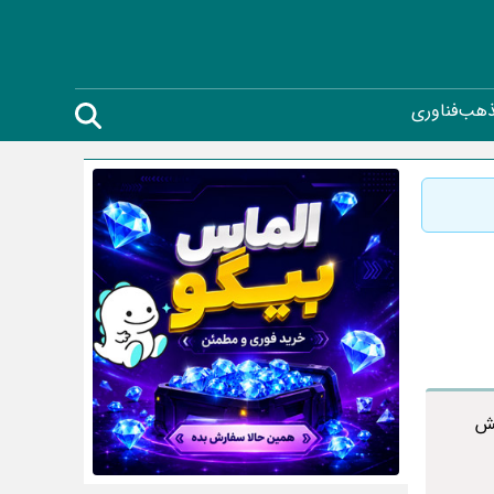
ذهب
فناوری
قش