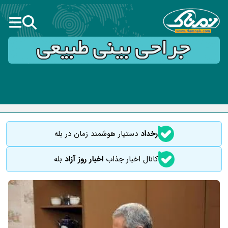
رخداد
دستیار هوشمند زمان در بله
کانال اخبار جذاب
اخبار روز آزاد
بله