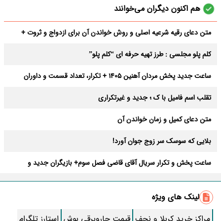
هم اکنون دیگران می‌خوانند
متن دعای رقیه شرعیه اصلی و روش خواندن آن برای ازدواج و ثروت +
عوارض
کلم پلو مجلسی : طرز تهیه حرفه ای “کلم پلو”
ساعت جدید پخش مردان آهنین 1405 + تکرار، تعداد قسمت و داوران
تقلب اسم فامیل با ک ؛ جدید و غیرتکراری
متن دعای کمیل و زمان خواندن آن
بلایی که سوسک سر زوج جوان آورد!
ساعت پخش و تکرار سریال آقای قاضی فصل سوم+ بازیگران جدید و
داستان
طرز تهیه سالاد ماکارونی خانگی خوشمزه و لذیذ + آموزش تصویری
لینک های ویژه
طرز تهیه پاستا با سس آلفردو و مرغ فوری + آموزش تصویری پنه
مراکز خرید کربلا و نجف
قیمت جاروبرقی بوش
استارز تلگرام