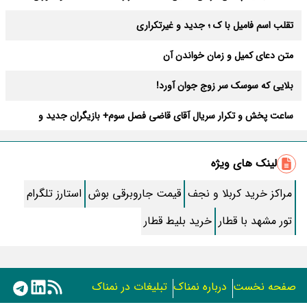
تقلب اسم فامیل با ک ؛ جدید و غیرتکراری
متن دعای کمیل و زمان خواندن آن
بلایی که سوسک سر زوج جوان آورد!
ساعت پخش و تکرار سریال آقای قاضی فصل سوم+ بازیگران جدید و
داستان
طرز تهیه سالاد ماکارونی خانگی خوشمزه و لذیذ + آموزش تصویری
لینک های ویژه
طرز تهیه پاستا با سس آلفردو و مرغ فوری + آموزش تصویری پنه
مراکز خرید کربلا و نجف
قیمت جاروبرقی بوش
استارز تلگرام
جواب کامل اسم فامیل با “س”
تور مشهد با قطار
خرید بلیط قطار
ماه قرمز نشانه آخر دنیا در آسمان ظاهر شد !
جملات زیبا برای بهترین پدر دنیا
صفحه نخست
درباره نمناک
تبلیغات در نمناک
معجزات سوره توحید در برآورده شدن سریع حاجت