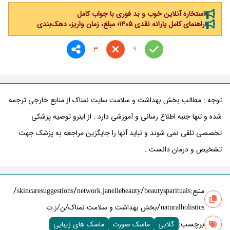
استخاره آنلاین خوب و بد فوری با جواب کامل
راهنمای کامل یارانه نقدی ۱۴۰۵؛ مبلغ، زمان واریز، دهک‌بندی
3
9
توجه : مطالب بخش بهداشت و سلامت سایت نمناک از منابع خارجی ترجمه
شده و تنها جنبه اطلاع رسانی و آموزشی دارد . از اینرو توصیه پزشکی
تخصصی تلقی نمی شوند و نباید آنها را جایگزین مراجعه به پزشک جهت
تشخیص و درمان دانست .
/
/
/
منبع:
beautysparituals
network.janellebeauty
skincaresuggestions
/
naturalholistics
بخش بهداشت و سلامت نمناک/ن/ز.ت
برچسب‌:
گلابی
ماسک صورت
ماسک های زیبایی