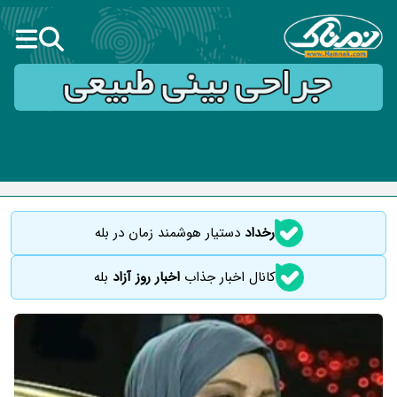
رخداد
دستیار هوشمند زمان در بله
کانال اخبار جذاب
اخبار روز آزاد
بله