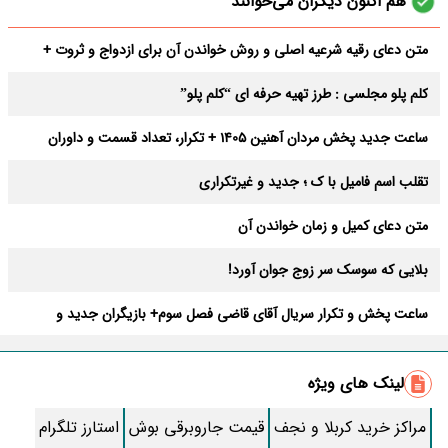
هم اکنون دیگران می‌خوانند
متن دعای رقیه شرعیه اصلی و روش خواندن آن برای ازدواج و ثروت +
عوارض
کلم پلو مجلسی : طرز تهیه حرفه ای “کلم پلو”
ساعت جدید پخش مردان آهنین 1405 + تکرار، تعداد قسمت و داوران
تقلب اسم فامیل با ک ؛ جدید و غیرتکراری
متن دعای کمیل و زمان خواندن آن
بلایی که سوسک سر زوج جوان آورد!
ساعت پخش و تکرار سریال آقای قاضی فصل سوم+ بازیگران جدید و
داستان
طرز تهیه سالاد ماکارونی خانگی خوشمزه و لذیذ + آموزش تصویری
لینک های ویژه
طرز تهیه پاستا با سس آلفردو و مرغ فوری + آموزش تصویری پنه
مراکز خرید کربلا و نجف
قیمت جاروبرقی بوش
استارز تلگرام
جواب کامل اسم فامیل با “س”