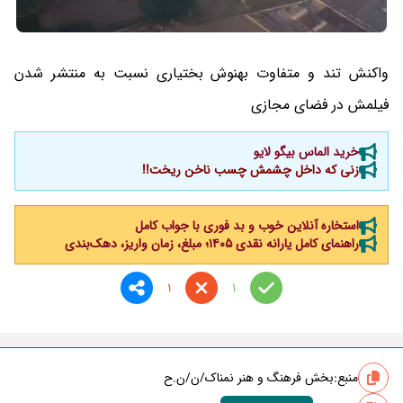
واکنش تند و متفاوت بهنوش بختیاری نسبت به منتشر شدن
فیلمش در فضای مجازی
خرید الماس بیگو لایو
زنی که داخل چشمش چسب ناخن ریخت!!
استخاره آنلاین خوب و بد فوری با جواب کامل
راهنمای کامل یارانه نقدی ۱۴۰۵؛ مبلغ، زمان واریز، دهک‌بندی
1
1
منبع:
بخش فرهنگ و هنر نمناک/ن/ن.ح