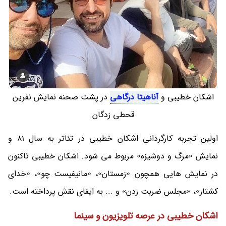
اشکان خطیبی و
آناهیتا درگاهی
در پشت صحنه نمایش نفرین
قحطی زدگان
اولین تجربه کارگردانی اشکان خطیبی در تئاتر به سال 81 و
نمایش «مرگ و دوشیزه» مربوط می شود. اشکان خطیبی تاکنون
در نمایش هایی همچون «زمستان»، «مانیفیست چو»، «خدای
کشتار»، «مجلس ضربت زدن» و ... به ایفای نقش پرداخته است.
اشکان خطیبی در عرصه تلویزیون و سینما