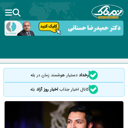
رخداد
دستیار هوشمند زمان در بله
کانال اخبار جذاب
اخبار روز آزاد
بله