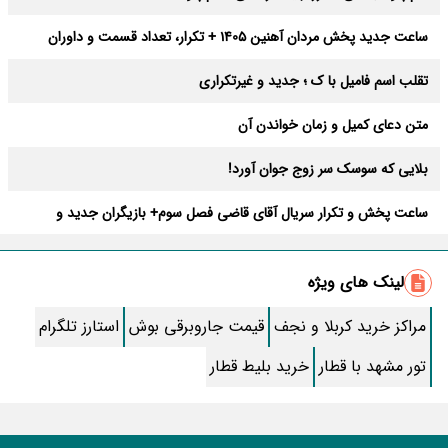
ساعت جدید پخش مردان آهنین 1405 + تکرار، تعداد قسمت و داوران
تقلب اسم فامیل با ک ؛ جدید و غیرتکراری
متن دعای کمیل و زمان خواندن آن
بلایی که سوسک سر زوج جوان آورد!
ساعت پخش و تکرار سریال آقای قاضی فصل سوم+ بازیگران جدید و
داستان
طرز تهیه سالاد ماکارونی خانگی خوشمزه و لذیذ + آموزش تصویری
لینک های ویژه
طرز تهیه پاستا با سس آلفردو و مرغ فوری + آموزش تصویری پنه
مراکز خرید کربلا و نجف
قیمت جاروبرقی بوش
استارز تلگرام
جواب کامل اسم فامیل با “س”
تور مشهد با قطار
خرید بلیط قطار
ماه قرمز نشانه آخر دنیا در آسمان ظاهر شد !
جملات زیبا برای بهترین پدر دنیا