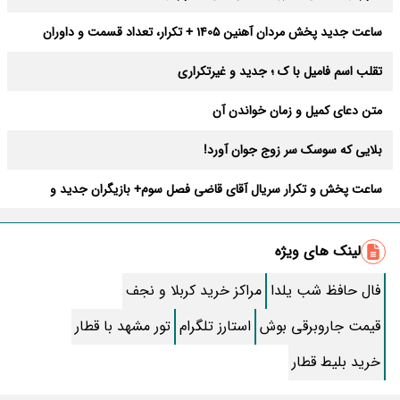
ساعت جدید پخش مردان آهنین 1405 + تکرار، تعداد قسمت و داوران
تقلب اسم فامیل با ک ؛ جدید و غیرتکراری
متن دعای کمیل و زمان خواندن آن
بلایی که سوسک سر زوج جوان آورد!
ساعت پخش و تکرار سریال آقای قاضی فصل سوم+ بازیگران جدید و
داستان
طرز تهیه سالاد ماکارونی خانگی خوشمزه و لذیذ + آموزش تصویری
لینک های ویژه
طرز تهیه پاستا با سس آلفردو و مرغ فوری + آموزش تصویری پنه
فال حافظ شب یلدا
مراکز خرید کربلا و نجف
جواب کامل اسم فامیل با “س”
قیمت جاروبرقی بوش
استارز تلگرام
تور مشهد با قطار
ماه قرمز نشانه آخر دنیا در آسمان ظاهر شد !
خرید بلیط قطار
جملات زیبا برای بهترین پدر دنیا