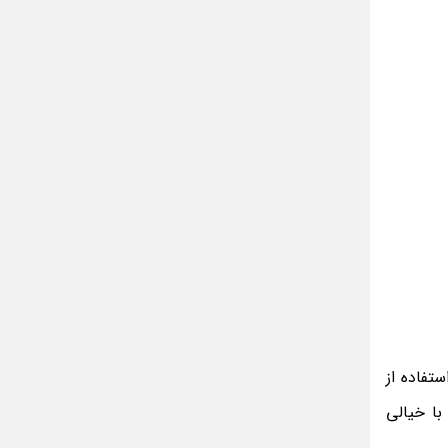
مینا جعفر زاده
بازیگران سریال رویای نیمه شب کنار همسر و
خانواده شان+ عکسهای شخصی جذاب
متن کامل زیارت عاشورا همراه با ترجمه و صوت
ادویه های لاغر کننده برای شما که چاق هستید
متن زیارت عاشورا بدون ترجمه با خط درشت
و خوانا
فاده از
ا خیالی