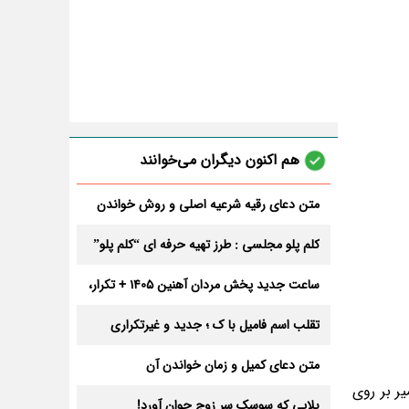
هم اکنون دیگران می‌خوانند
متن دعای رقیه شرعیه اصلی و روش خواندن
آن برای ازدواج و ثروت + عوارض
کلم پلو مجلسی : طرز تهیه حرفه ای “کلم پلو”
ساعت جدید پخش مردان آهنین 1405 + تکرار،
تعداد قسمت و داوران
تقلب اسم فامیل با ک ؛ جدید و غیرتکراری
متن دعای کمیل و زمان خواندن آن
یر بر روی
بلایی که سوسک سر زوج جوان آورد!