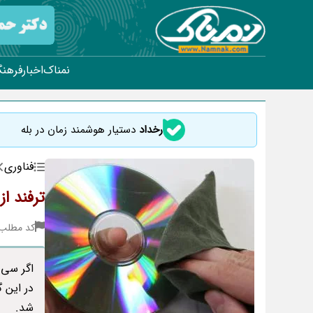
نمناک
اخبار
فرهنگ
رخداد
دستیار هوشمند زمان در بله
فناوری
ترفند ا
کد مطلب : 34
اگر سی 
در این 
شد.