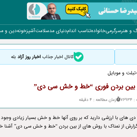
 و هنر
سرگرمی
خانواده
تناسب اندام
دنیای مد
سلامت
آشپزخونه
دین و م
کانال اخبار جذاب
اخبار روز آزاد
بله
تبلت و موبایل
ز بین بردن فوری “خط و خش سی دی”
769
زمان مطالعه : 4 دقیقه
دی های با ارزشی دارید که بر روی آنها خط و خش بسیار زیادی وجود د
گزارش از نمناک با روش های از بین بردن “خط و خش سی دی” آشنا خ