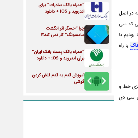
“همراه بانک صادرات” برای
اندروید و IOS + دانلود
ه در اصل
تی که سی
چرا “حسگر اثر انگشت
بودیم با
سامسونگ” کار نمی کند؟!
ناک
با راه
“همراه بانک پست بانک ایران”
برای اندروید و iOS + دانلود
آموزش قدم به قدم فلش کردن
گوشی
یزی خط و
وی سی دی