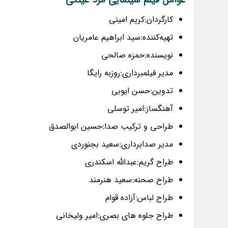
عوامل فیلم سینمایی مرد عینکی
کارگردان:کریم امینی
تهیه‌کننده:سید ابراهیم عامریان
نویسنده:حمزه صالحی
مدیر فیلمبرداری:روزبه رایگا
تدوین:حسن ایوبی
آهنگساز:امیر توسلی
طراحی و ترکیب صدا:حسین ابوالصدق
مدیر صدابرداری:سعید بجنوردی
طراح گریم:عبدالله اسکندری
طراح صحنه:سعید هنرمند
طراح لباس:آزاده قوام
طراح جلوه های بصری:امیر ولیخانی