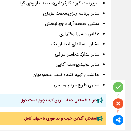
سرپرست گروه کارگردانی:محمد داوودی کیا
مدیر برنامه ریزی:محمد عزیزی
منشی صحنه:آزاده جهانبخش
عکاس:سمیرا بختیاری
مشاور رسانه‌ای:آیدا اورنگ
مدیر تدارکات:امیر مرائی
مدیر تولید:یوسف آقایی
جانشین تهیه کننده:کیمیا محمودیان
مجری طرح:مریم رحیمی
14
خرید اقساطی جذاب ترین کیف چرم دست دوز
3
استخاره آنلاین خوب و بد فوری با جواب کامل