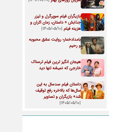
سریال روزهای بهتر
[۱۳۹۶/۰۱/۲۰]
بازیگران فیلم سوپرگرل و تیزر
جذابش + داستان، زمان اکران و
هزینه فیلم
[۱۴۰۵/۰۵/۱۰]
بامدادخمار؛ روایت عشق محبوبه
و رحیم
هیجان انگیز ترین فیلم ترسناک
خارجی که نمیشه تنها دید
داستان فیلم صدسال به این
سال‌ها که بالاخره رفع توقیف
شد+ بازیگران و تصاویر
[۱۴۰۵/۰۵/۱۰]