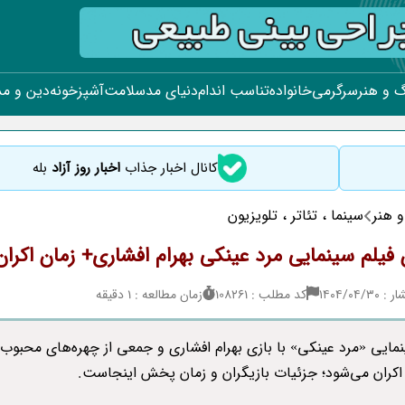
 و هنر
سرگرمی
خانواده
تناسب اندام
دنیای مد
سلامت
آشپزخونه
دین و م
کانال اخبار جذاب
اخبار روز آزاد
بله
 هنر
سینما ، تئاتر ، تلویزیون
ن فیلم سینمایی مرد عینکی بهرام افشاری+ زمان اکران
۱۴۰۴/۰۴/
کد مطلب : 108261
زمان مطالعه : 1 دقیقه
نمایی «مرد عینکی» با بازی بهرام افشاری و جمعی از چهره‌های محبوب
 اکران می‌شود؛ جزئیات بازیگران و زمان پخش اینجاست.