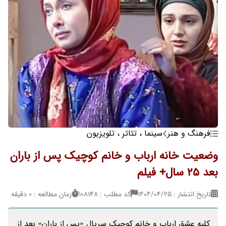
فرهنگ و هنر
سینما ، تئاتر ، تلویزیون
وضعیت خانه ارباب و خانم کوچیک پس از باران
بعد 25 سال+ فیلم
تاریخ انتشار : ۱۴۰۴/۰۴/۲۵
کد مطلب : 108148
زمان مطالعه : 0 دقیقه
کلبه عشق ارباب و خانم کوچیک سریال «پس از باران» بعد از