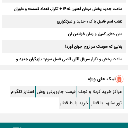
ساعت جدید پخش مردان آهنین 1405 + تکرار، تعداد قسمت و داوران
تقلب اسم فامیل با ک ؛ جدید و غیرتکراری
متن دعای کمیل و زمان خواندن آن
بلایی که سوسک سر زوج جوان آورد!
ساعت پخش و تکرار سریال آقای قاضی فصل سوم+ بازیگران جدید و
داستان
طرز تهیه سالاد ماکارونی خانگی خوشمزه و لذیذ + آموزش تصویری
لینک های ویژه
طرز تهیه پاستا با سس آلفردو و مرغ فوری + آموزش تصویری پنه
مراکز خرید کربلا و نجف
قیمت جاروبرقی بوش
استارز تلگرام
جواب کامل اسم فامیل با “س”
تور مشهد با قطار
خرید بلیط قطار
ماه قرمز نشانه آخر دنیا در آسمان ظاهر شد !
جملات زیبا برای بهترین پدر دنیا