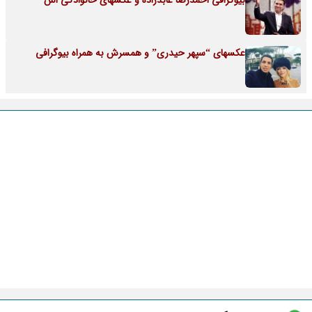
بیوگرافی احمدرضا عابدزاده و عکسهای خانوادگی اش
عکسهای “سپهر حیدری” و همسرش به همراه بیوگرافی