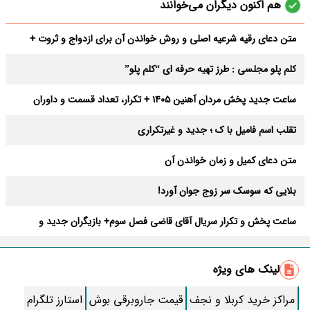
هم اکنون دیگران می‌خوانند
متن دعای رقیه شرعیه اصلی و روش خواندن آن برای ازدواج و ثروت +
عوارض
کلم پلو مجلسی : طرز تهیه حرفه ای “کلم پلو”
ساعت جدید پخش مردان آهنین 1405 + تکرار، تعداد قسمت و داوران
تقلب اسم فامیل با ک ؛ جدید و غیرتکراری
متن دعای کمیل و زمان خواندن آن
بلایی که سوسک سر زوج جوان آورد!
ساعت پخش و تکرار سریال آقای قاضی فصل سوم+ بازیگران جدید و
داستان
طرز تهیه سالاد ماکارونی خانگی خوشمزه و لذیذ + آموزش تصویری
لینک های ویژه
طرز تهیه پاستا با سس آلفردو و مرغ فوری + آموزش تصویری پنه
مراکز خرید کربلا و نجف
قیمت جاروبرقی بوش
استارز تلگرام