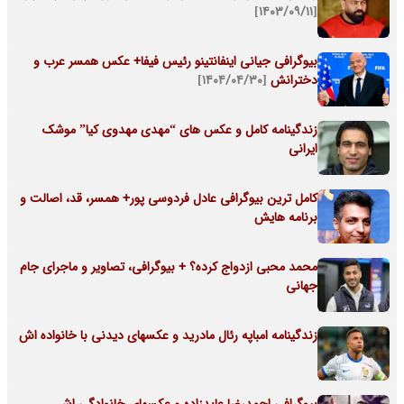
[۱۴۰۳/۰۹/۱۱]
بیوگرافی جیانی اینفانتینو رئیس فیفا+ عکس همسر عرب و
دخترانش
[۱۴۰۴/۰۴/۳۰]
زندگینامه کامل و عکس های “مهدی مهدوی کیا” موشک
ایرانی
کامل ترین بیوگرافی عادل فردوسی پور+ همسر، قد، اصالت و
برنامه هایش
محمد محبی ازدواج کرده؟ + بیوگرافی، تصاویر و ماجرای جام
جهانی
زندگینامه امباپه رئال مادرید و عکسهای دیدنی با خانواده اش