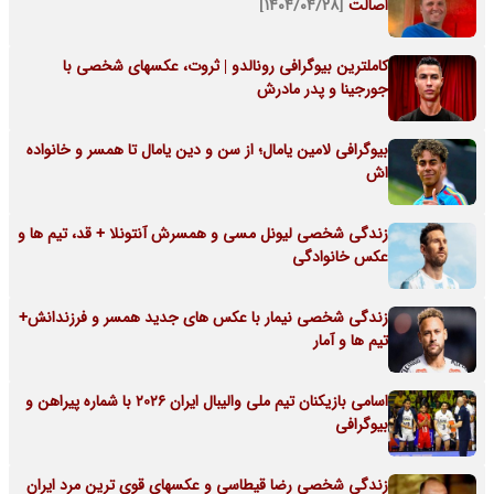
اصالت
[۱۴۰۴/۰۴/۲۸]
کاملترین بیوگرافی رونالدو | ثروت، عکسهای شخصی با
جورجینا و پدر مادرش
بیوگرافی لامین یامال؛ از سن و دین یامال تا همسر و خانواده
اش
زندگی شخصی لیونل مسی و همسرش آنتونلا + قد، تیم ها و
عکس خانوادگی
زندگی شخصی نیمار با عکس های جدید همسر و فرزندانش+
تیم ها و آمار
اسامی بازیکنان تیم ملی والیبال ایران 2026 با شماره پیراهن و
بیوگرافی
زندگی شخصی رضا قیطاسی و عکسهای قوی ترین مرد ایران