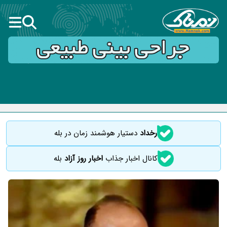
رخداد
دستیار هوشمند زمان در بله
کانال اخبار جذاب
اخبار روز آزاد
بله