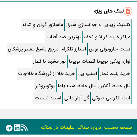
طرز تهیه سالاد ماکارونی خانگی خوشمزه و لذیذ + آموزش تصویری
لینک های ویژه
طرز تهیه پاستا با سس آلفردو و مرغ فوری + آموزش تصویری پنه
کلینیک زیبایی و جوانسازی شیراز
ماساژور گردن و شانه
جواب کامل اسم فامیل با “س”
مراکز خرید کربلا و نجف
بهترین ضد آفتاب
ماه قرمز نشانه آخر دنیا در آسمان ظاهر شد !
قیمت جاروبرقی بوش
استارز تلگرام
مرجع پاسخ معتبر پزشکان
جملات زیبا برای بهترین پدر دنیا
لوازم یدکی تویوتا قطعات تویوتا
تور مشهد با قطار
معجزات سوره توحید در برآورده شدن سریع حاجت
خرید بلیط قطار
اسنپ پی
خرید طلا از فروشگاه طلاجات
سریال نگین ارباب از چه شبکه ای پخش میشود؟ + تکرار و بازیگران
فال حافظ آنلاین
فال حافظ شب یلدا
یوتوبروکرز
آیت الکرسی صوتی
تقلب اسم فامیل سخت با حرف “چ”
گل آپارتمانی
استند تسلیت
گذری بر زندگی بهمن زرین پور و همسرش مینا جعفر زاده
بازیگران سریال رویای نیمه شب کنار همسر و خانواده شان+ عکسهای
صفحه نخست
درباره نمناک
تبلیغات در نمناک
شخصی جذاب