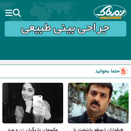
حتما بخوانید
طرفداران ارسطو پایتخت با
عکسهای بازیگران زن و مرد