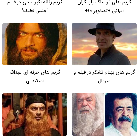
گریم های ترسناک بازیگران
گریم زنانه اکبر عبدی در فیلم
ایرانی +تصاویر 18+
"جنس لطیف"
گریم های بهنام تشکر در فیلم و
گریم های حرفه ای عبدالله
سریال
اسکندری