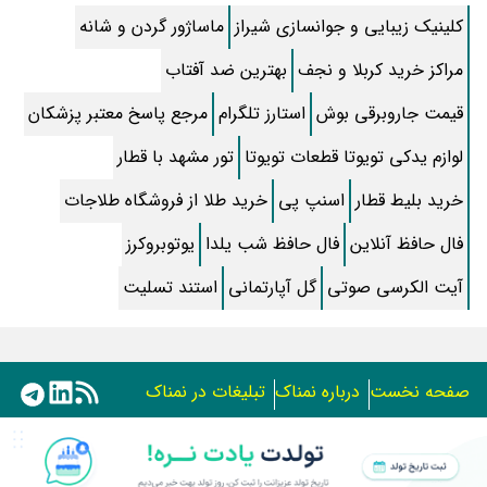
کلینیک زیبایی و جوانسازی شیراز
ماساژور گردن و شانه
جواب کامل اسم فامیل با “س”
مراکز خرید کربلا و نجف
بهترین ضد آفتاب
ماه قرمز نشانه آخر دنیا در آسمان ظاهر شد !
قیمت جاروبرقی بوش
استارز تلگرام
مرجع پاسخ معتبر پزشکان
جملات زیبا برای بهترین پدر دنیا
لوازم یدکی تویوتا قطعات تویوتا
تور مشهد با قطار
معجزات سوره توحید در برآورده شدن سریع حاجت
خرید بلیط قطار
اسنپ پی
خرید طلا از فروشگاه طلاجات
سریال نگین ارباب از چه شبکه ای پخش میشود؟ + تکرار و بازیگران
فال حافظ آنلاین
فال حافظ شب یلدا
یوتوبروکرز
آیت الکرسی صوتی
تقلب اسم فامیل سخت با حرف “چ”
گل آپارتمانی
استند تسلیت
گذری بر زندگی بهمن زرین پور و همسرش مینا جعفر زاده
بازیگران سریال رویای نیمه شب کنار همسر و خانواده شان+ عکسهای
صفحه نخست
درباره نمناک
تبلیغات در نمناک
شخصی جذاب
متن کامل زیارت عاشورا همراه با ترجمه و صوت
استفاده از مطالب اختصاصی سایت نمناک در سایر رسانه ها فقط
با کسب مجوز امکان پذیر است.
ادویه های لاغر کننده برای شما که چاق هستید