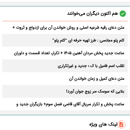
هم اکنون دیگران می‌خوانند
متن دعای رقیه شرعیه اصلی و روش خواندن آن برای ازدواج و ثروت +
عوارض
کلم پلو مجلسی : طرز تهیه حرفه ای “کلم پلو”
ساعت جدید پخش مردان آهنین 1405 + تکرار، تعداد قسمت و داوران
تقلب اسم فامیل با ک ؛ جدید و غیرتکراری
متن دعای کمیل و زمان خواندن آن
بلایی که سوسک سر زوج جوان آورد!
ساعت پخش و تکرار سریال آقای قاضی فصل سوم+ بازیگران جدید و
داستان
طرز تهیه سالاد ماکارونی خانگی خوشمزه و لذیذ + آموزش تصویری
لینک های ویژه
طرز تهیه پاستا با سس آلفردو و مرغ فوری + آموزش تصویری پنه