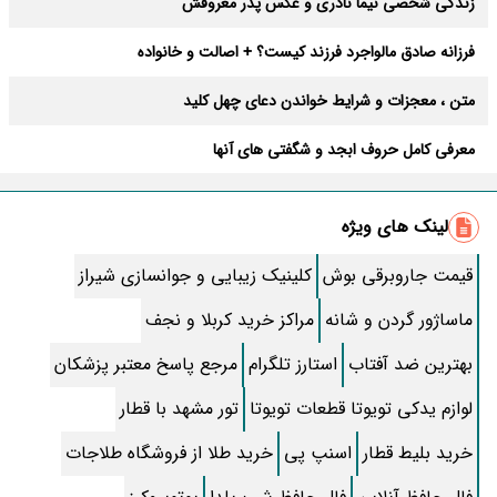
زندگی شخصی نیما نادری و عکس پدر معروفش
فرزانه صادق مالواجرد فرزند کیست؟ + اصالت و خانواده
متن ، معجزات و شرایط خواندن دعای چهل کلید
معرفی کامل حروف ابجد و شگفتی های آنها
بیوگرافی مریم همتیان بازیگر و عکسهایش قبل بیماری و فوت + سن و
فیلمها
لینک های ویژه
فوایدی که نیش زنبور دارد و شما نمیدانید
قیمت جاروبرقی بوش
کلینیک زیبایی و جوانسازی شیراز
متن کامل زیارت عاشورا همراه با ترجمه و صوت
ماساژور گردن و شانه
مراکز خرید کربلا و نجف
اسم های ایرانی اصیل و زیبا برای دختر
بهترین ضد آفتاب
استارز تلگرام
مرجع پاسخ معتبر پزشکان
فال روزانه جذاب و سرنوشت ساز روز دوشنبه ۱۹ مرداد ۱۴۰۵ برای هر شخص
لوازم یدکی تویوتا قطعات تویوتا
تور مشهد با قطار
آموزش کار با برنامه شاد برای معلمان و دانش آموزان
خرید بلیط قطار
اسنپ پی
خرید طلا از فروشگاه طلاجات
نحوه “مسدود کردن شماره” و پیامک مزاحم در اندروید