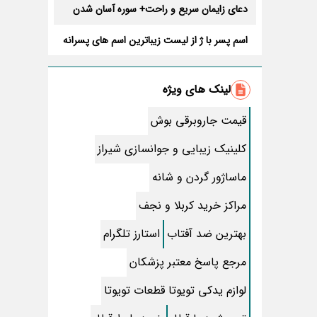
دعای زایمان سریع و راحت+ سوره آسان شدن
زایمان طبیعی
اسم پسر با ژ از لیست زیباترین اسم های پسرانه
تنها یک بار در عمرتان دعای معراج بخوانید تا …
+ متن و خواص باورنکردنی
لینک های ویژه
زیباترین متن درباره سکوت؛ جملات کوتاه و بلند
غمگین، عاشقانه و خدایی
قیمت جاروبرقی بوش
تمیز کردن رسوب کتری و سماور در یک چشم
بهم زدن
کلینیک زیبایی و جوانسازی شیراز
خورشت بامیه جاافتاده و مجلسی؛ آموزش
ماساژور گردن و شانه
مرحله به مرحله تصویری
مهم ترین مصرف گیاه خارخاسک در طب سنتی
مراکز خرید کربلا و نجف
چیست؟
آموزش قیمه نذری برای 100 نفر+ میزان دقیق
بهترین ضد آفتاب
استارز تلگرام
مواد لازم
طریقه خشک کردن انواع فلفل در منزل
مرجع پاسخ معتبر پزشکان
نحوه مصرف قرص “کلد استاپ”
لوازم یدکی تویوتا قطعات تویوتا