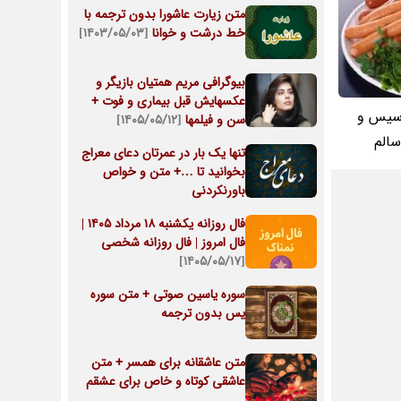
متن زیارت عاشورا بدون ترجمه با
خط درشت و خوانا
[۱۴۰۳/۰۵/۰۳]
بیوگرافی مریم همتیان بازیگر و
عکسهایش قبل بیماری و فوت +
یس و
سن و فیلمها
[۱۴۰۵/۰۵/۱۲]
سالم
تنها یک بار در عمرتان دعای معراج
بخوانید تا …+ متن و خواص
باورنکردنی
فال روزانه یکشنبه ۱۸ مرداد ۱۴۰۵ |
فال امروز | فال روزانه شخصی
[۱۴۰۵/۰۵/۱۷]
سوره یاسین صوتی + متن سوره
یس بدون ترجمه
متن عاشقانه برای همسر + متن
عاشقی کوتاه و خاص برای عشقم