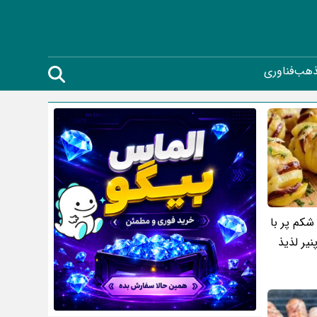
ذهب
فناوری
شکم پر با
یر لذیذ