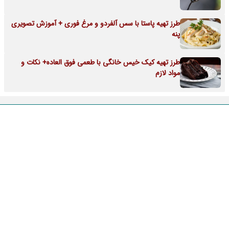
طرز تهیه پاستا با سس آلفردو و مرغ فوری + آموزش تصویری
پنه
طرز تهیه کیک خیس خانگی با طعمی فوق العاده+ نکات و
مواد لازم