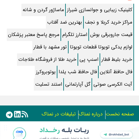
متن کامل زیارت اربعین و فضیلت آن
کلینیک زیبایی و جوانسازی شیراز
ماساژور گردن و شانه
خواب چه ساعتی و کدام روزهای ماه قمری تعبیر دارد؟
مراکز خرید کربلا و نجف
بهترین ضد آفتاب
داستان جابجایی قبر حضرت یوسف (ع)
قیمت جاروبرقی بوش
استارز تلگرام
مرجع پاسخ معتبر پزشکان
تو فامیل کی به شما محرمه کی نامحرم ؟
لوازم یدکی تویوتا قطعات تویوتا
تور مشهد با قطار
متن سوره صافات و روش خواندن آن برای حاجت
خرید بلیط قطار
اسنپ پی
خرید طلا از فروشگاه طلاجات
بازیگران سریال رویای نیمه شب کنار همسر و خانواده شان+ عکسهای
فال حافظ آنلاین
فال حافظ شب یلدا
یوتوبروکرز
شخصی جذاب
آیت الکرسی صوتی
گل آپارتمانی
استند تسلیت
آنچه درباره داوران سرآشپز، نسرین خدادادی، ابوالفضل جعفری و رضا
برکتی نمیدانید
اصول نگهداری گل آپارتمانی کالانکوا زیبا در خانه
سریال جنگل آسفالت نوید محمدزاده کی پخش میشه؟
صفحه نخست
درباره نمناک
تبلیغات در نمناک
معماهای جالب و جذاب مختص کودکان
استفاده از مطالب اختصاصی سایت نمناک در سایر رسانه ها فقط
با کسب مجوز امکان پذیر است.
طرز تهیه حلوا زعفرانی مجلسی لطیف و کشدار برای مراسم+ رازها و نکات