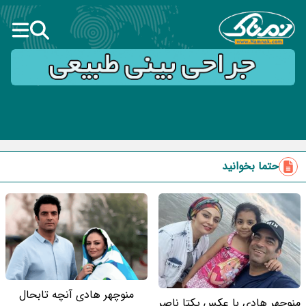
حتما بخوانید
منوچهر هادی آنچه تابحال
منوچهر هادی با عکس یکتا ناصر