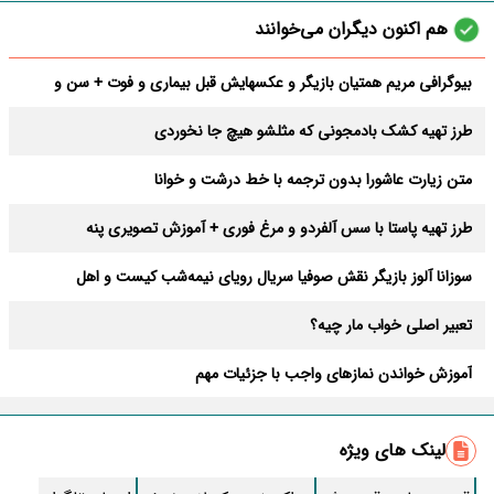
هم اکنون دیگران می‌خوانند
بیوگرافی مریم همتیان بازیگر و عکسهایش قبل بیماری و فوت + سن و
فیلمها
طرز تهیه کشک بادمجونی که مثلشو هیچ جا نخوردی
متن زیارت عاشورا بدون ترجمه با خط درشت و خوانا
طرز تهیه پاستا با سس آلفردو و مرغ فوری + آموزش تصویری پنه
سوزانا آلوز بازیگر نقش صوفیا سریال رویای نیمه‌شب کیست و اهل
کجاست؟ + بیوگرافی
تعبیر اصلی خواب مار چیه؟
آموزش خواندن نمازهای واجب با جزئیات مهم
طرز تهیه و فوت کوزه گری قیمه نثار اصیل و سنتی
لینک های ویژه
طرز تهیه شنیسل مرغ خانگی راحت با سس قارچ رستورانی + نکات کلیدی