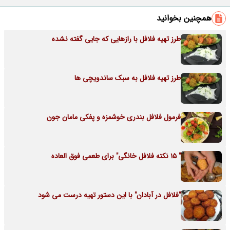
همچنین بخوانید
طرز تهیه فلافل با رازهایی که جایی گفته نشده
طرز تهیه فلافل به سبک ساندویچی ها
فرمول فلافل بندری خوشمزه و پفکی مامان جون
" 15 نکته فلافل خانگی" برای طعمی فوق العاده
"فلافل در آبادان" با این دستور تهیه درست می شود