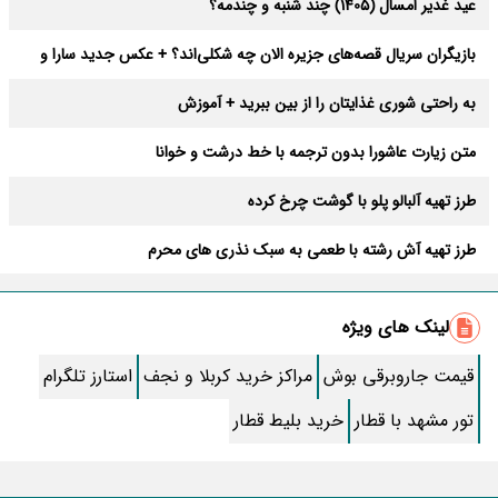
عید غدیر امسال (1405) چند شنبه و چندمه؟
بازیگران سریال قصه‌های جزیره الان چه شکلی‌اند؟ + عکس جدید سارا و
بقیه بعد 36 سال
به راحتی شوری غذایتان را از بین ببرید + آموزش
متن زیارت عاشورا بدون ترجمه با خط درشت و خوانا
طرز تهیه آلبالو پلو با گوشت چرخ کرده
طرز تهیه آش رشته با طعمی به سبک نذری های محرم
فال روزانه یکشنبه ۱۸ مرداد ۱۴۰۵ | فال امروز | فال روزانه شخصی
لینک های ویژه
هوس های غذایی که نشانه بیماری اند!
قیمت جاروبرقی بوش
مراکز خرید کربلا و نجف
استارز تلگرام
دعایی مخصوص برای دفع هرنوع چشم زخم؛ چه کسانی چشم زخم دارند؟
تور مشهد با قطار
خرید بلیط قطار
خورشت بامیه جاافتاده و مجلسی؛ آموزش مرحله به مرحله تصویری
از خواص درمانی قهوه تلخ تا ماسک های زیبایی آن