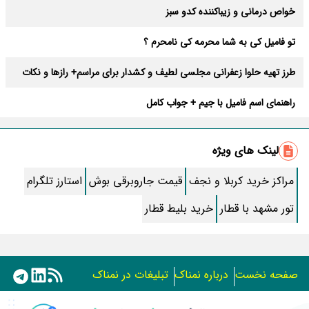
خواص درمانی و زیباکننده کدو سبز
تو فامیل کی به شما محرمه کی نامحرم ؟
طرز تهیه حلوا زعفرانی مجلسی لطیف و کشدار برای مراسم+ رازها و نکات
راهنمای اسم فامیل با جیم + جواب کامل
متن سوره صافات و روش خواندن آن برای حاجت
لینک های ویژه
آموزش پخت حلوای شیر مجلسی خوشمزه با اندازه دقیق مواد + نکات
مراکز خرید کربلا و نجف
قیمت جاروبرقی بوش
استارز تلگرام
ساعت جدید پخش مردان آهنین 1405 + تکرار، تعداد قسمت و داوران
تور مشهد با قطار
خرید بلیط قطار
20 عکس صبح بخیر رومانتیک، رسمی و انگیزشی
تعبیر خواب مردن خودم و دیگران در وضعیت های مختلف
صفحه نخست
درباره نمناک
تبلیغات در نمناک
پیشنهادی برای وقت خالی خانم ها