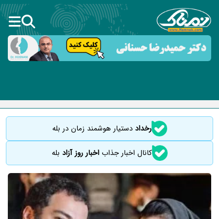
رخداد
دستیار هوشمند زمان در بله
کانال اخبار جذاب
اخبار روز آزاد
بله