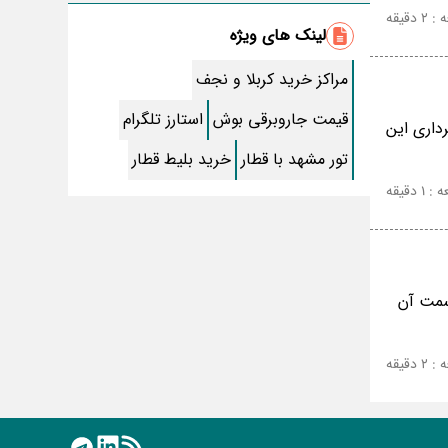
طرز تهیه سالاد ماکارونی خانگی خوشمزه و لذیذ
دقیقه
+ آموزش تصویری
لینک های ویژه
طرز تهیه پاستا با سس آلفردو و مرغ فوری +
آموزش تصویری پنه
مراکز خرید کربلا و نجف
جواب کامل اسم فامیل با “س”
قیمت جاروبرقی بوش
استارز تلگرام
داری این
ماه قرمز نشانه آخر دنیا در آسمان ظاهر شد !
تور مشهد با قطار
خرید بلیط قطار
جملات زیبا برای بهترین پدر دنیا
 دقیقه
معجزات سوره توحید در برآورده شدن سریع
حاجت
سریال نگین ارباب از چه شبکه ای پخش
میشود؟ + تکرار و بازیگران
قسمت آن
تقلب اسم فامیل سخت با حرف “چ”
گذری بر زندگی بهمن زرین پور و همسرش مینا
دقیقه
جعفر زاده
بازیگران سریال رویای نیمه شب کنار همسر و
خانواده شان+ عکسهای شخصی جذاب