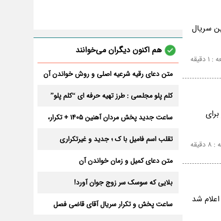
ین سریال
هم اکنون دیگران می‌خوانند
 دقیقه
متن دعای رقیه شرعیه اصلی و روش خواندن آن
برای ازدواج و ثروت + عوارض
کلم پلو مجلسی : طرز تهیه حرفه ای “کلم پلو”
برای
ساعت جدید پخش مردان آهنین 1405 + تکرار،
تعداد قسمت و داوران
تقلب اسم فامیل با ک ؛ جدید و غیرتکراری
دقیقه
متن دعای کمیل و زمان خواندن آن
بلایی که سوسک سر زوج جوان آورد!
اعلام شد
ساعت پخش و تکرار سریال آقای قاضی فصل
سوم+ بازیگران جدید و داستان