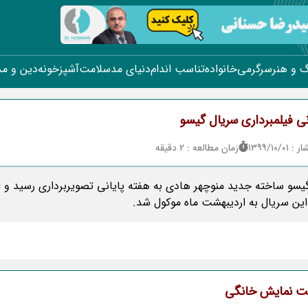
 و هنر
سرگرمی
خانواده
تناسب اندام
دنیای مد
سلامت
آشپزخونه
دین و م
نی فیلمبرداری سریال گیسو
۱۳۹۹/۱۰/
زمان مطالعه : 2 دقیقه
یسو ساخته جدید منوچهر هادی به هفته پایانی تصویربرداری رسید و ا
ن سریال به اردیبهشت ماه موکول شد.
خت نمایش خانگی