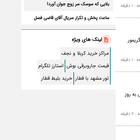
بلایی که سوسک سر زوج جوان آورد!
 دقیقه
ساعت پخش و تکرار سریال آقای قاضی فصل
سوم+ بازیگران جدید و داستان
طرز تهیه سالاد ماکارونی خانگی خوشمزه و لذیذ
+ آموزش تصویری
لینک های ویژه
ریمور
طرز تهیه پاستا با سس آلفردو و مرغ فوری +
آموزش تصویری پنه
مراکز خرید کربلا و نجف
جواب کامل اسم فامیل با “س”
 دقیقه
قیمت جاروبرقی بوش
استارز تلگرام
ماه قرمز نشانه آخر دنیا در آسمان ظاهر شد !
تور مشهد با قطار
خرید بلیط قطار
جملات زیبا برای بهترین پدر دنیا
به روز
معجزات سوره توحید در برآورده شدن سریع
حاجت
دقیقه
سریال نگین ارباب از چه شبکه ای پخش
میشود؟ + تکرار و بازیگران
تقلب اسم فامیل سخت با حرف “چ”