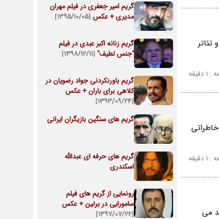
گریم امیر جعفری در فیلم مهران
مدیری + عکس
[۱۳۹۵/۱۰/۰۵]
 تئاتر
گریم زنانه اکبر عبدی در فیلم
"جنس لطیف"
[۱۳۹۸/۱۲/۱۱]
 دقیقه
گریم باورنکردنی جواد رضویان در
کلاهی برای باران + عکس
[۱۳۹۳/۰۹/۲۴]
گریم های سنگین بازیگران ایرانی
خاطراتی
گریم های حرفه ای عبدالله
 دقیقه
اسکندری
رونمایی از گریم های فیلم
سامورایی در برلین + عکس
د می
[۱۳۹۷/۰۷/۲۲]