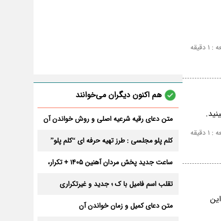
 دقیقه
هم اکنون دیگران می‌خوانند
نید.
متن دعای رقیه شرعیه اصلی و روش خواندن آن
برای ازدواج و ثروت + عوارض
 دقیقه
کلم پلو مجلسی : طرز تهیه حرفه ای “کلم پلو”
ساعت جدید پخش مردان آهنین 1405 + تکرار،
تعداد قسمت و داوران
تقلب اسم فامیل با ک ؛ جدید و غیرتکراری
این
متن دعای کمیل و زمان خواندن آن