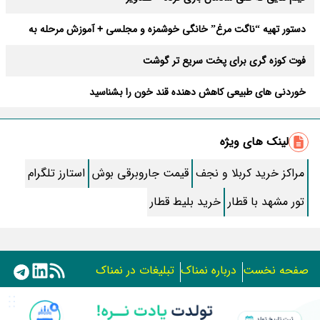
دستور تهیه “ناگت مرغ” خانگی خوشمزه و مجلسی + آموزش مرحله به
مرحله
فوت کوزه گری برای پخت سریع تر گوشت
خوردنی های طبیعی کاهش دهنده قند خون را بشناسید
طرز تهیه “پیتزا تابه ای” خانگی و خوشمزه بدون نیاز به فر
لینک های ویژه
خبر مهم وزیر کار درباره یارانه جاماندگان
مراکز خرید کربلا و نجف
قیمت جاروبرقی بوش
استارز تلگرام
زیباترین جاهای دیدنی و جاذبه های گردشگری شهر طالقان
تور مشهد با قطار
خرید بلیط قطار
فرمول ساخت مایع حباب ساز خانگی ساده و رنگی
طرز تهیه دو نوع “خمیر پیتزا” خانگی حرفه ای و خوش طعم
صفحه نخست
درباره نمناک
تبلیغات در نمناک
طرز تهیه ته دیگ ماست و تخم مرغی پرطرفدار و مجلسی
استفاده از مطالب اختصاصی سایت نمناک در سایر رسانه ها فقط
چرا یخچال سرد نمی‌کند ولی فریزر سرد است؟ 7 علت