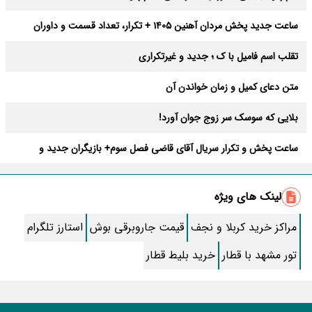
ساعت جدید پخش مردان آهنین 1405 + تکرار، تعداد قسمت و داوران
تقلب اسم فامیل با ک ؛ جدید و غیرتکراری
متن دعای کمیل و زمان خواندن آن
بلایی که سوسک سر زوج جوان آورد!
ساعت پخش و تکرار سریال آقای قاضی فصل سوم+ بازیگران جدید و
داستان
طرز تهیه سالاد ماکارونی خانگی خوشمزه و لذیذ + آموزش تصویری
لینک های ویژه
طرز تهیه پاستا با سس آلفردو و مرغ فوری + آموزش تصویری پنه
مراکز خرید کربلا و نجف
قیمت جاروبرقی بوش
استارز تلگرام
جواب کامل اسم فامیل با “س”
تور مشهد با قطار
خرید بلیط قطار
ماه قرمز نشانه آخر دنیا در آسمان ظاهر شد !
جملات زیبا برای بهترین پدر دنیا