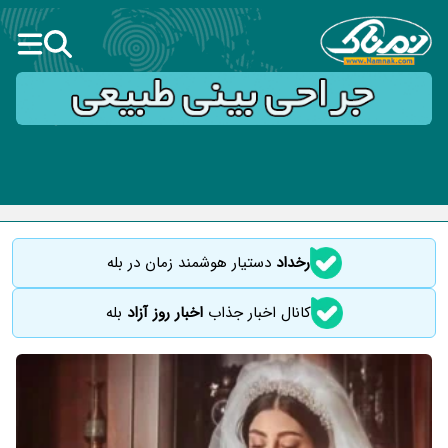
رخداد
دستیار هوشمند زمان در بله
کانال اخبار جذاب
اخبار روز آزاد
بله