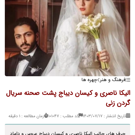
فرهنگ و هنر
چهره ها
الیکا ناصری و کیسان دیباج پشت صحنه سریال
گردن زنی
تاریخ انتشار : ۱۴۰۳/۰۷/۱۷
کد مطلب : 101047
زمان مطالعه : 1 دقیقه
حرف های جالب الیکا ناصری و کیسان دیباج عروس و داماد