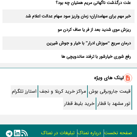
علت درگذشت ناگهانی مریم همتیان چه بود؟
خبر مهم برای سهامداران؛ زمان واریز سود سهام عدالت اعلام شد
ریزش موی شدید بعد از فر یا صاف کردن مو
درمان سریع “سوزش ادرار” با خیار و جوش شیرین
رفع شوری خیارشور با ترفند ساندویچی ها
فیجت ضد استرس چیست و چه کاربردی دارد؟
لینک های ویژه
قویترین دعا برای رفع بی خوابی
قیمت جاروبرقی بوش
مراکز خرید کربلا و نجف
استارز تلگرام
طرز تهیه "ترشی بامیه" خانگی ساده و خوشمزه
تور مشهد با قطار
خرید بلیط قطار
همسر ستایش موسوی؛ شهربانو دیو و ماه پیشونی
شماره اعلام خرابی تلفن ثابت همه شهرها+ کد پیگیری قطعی تلفن
صفحه نخست
درباره نمناک
تبلیغات در نمناک