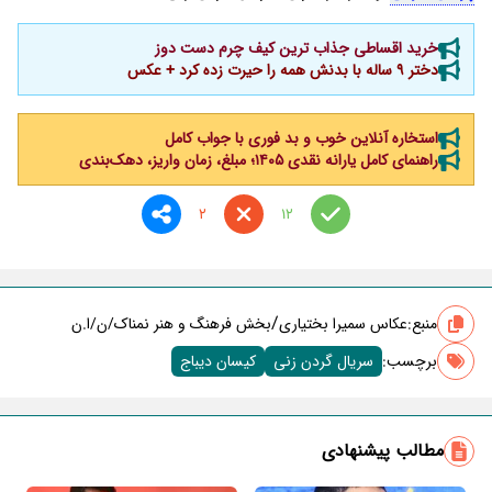
خرید اقساطی جذاب ترین کیف چرم دست دوز
دختر 9 ساله با بدنش همه را حیرت زده کرد + عکس
استخاره آنلاین خوب و بد فوری با جواب کامل
راهنمای کامل یارانه نقدی ۱۴۰۵؛ مبلغ، زمان واریز، دهک‌بندی
2
12
/
منبع:
عکاس سمیرا بختیاری
بخش فرهنگ و هنر نمناک/ن/ا.ن
برچسب‌:
سریال گردن زنی
کیسان دیباج
مطالب پیشنهادی