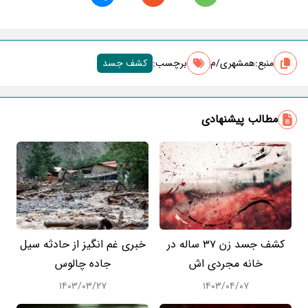
منبع:
همشهری/م
برچسب‌:
کشف جسد
مطالب پیشنهادی
کشف جسد زن 37 ساله در
خبری غم انگیز از حادثه سیل
خانه مجردی اش
جاده چالوس
۱۴۰۳/۰۳/۲۷
۱۴۰۳/۰۴/۰۷