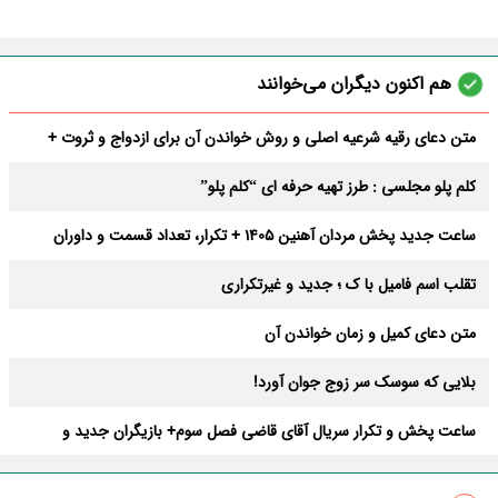
هم اکنون دیگران می‌خوانند
متن دعای رقیه شرعیه اصلی و روش خواندن آن برای ازدواج و ثروت +
عوارض
کلم پلو مجلسی : طرز تهیه حرفه ای “کلم پلو”
ساعت جدید پخش مردان آهنین 1405 + تکرار، تعداد قسمت و داوران
تقلب اسم فامیل با ک ؛ جدید و غیرتکراری
متن دعای کمیل و زمان خواندن آن
بلایی که سوسک سر زوج جوان آورد!
ساعت پخش و تکرار سریال آقای قاضی فصل سوم+ بازیگران جدید و
داستان
طرز تهیه سالاد ماکارونی خانگی خوشمزه و لذیذ + آموزش تصویری