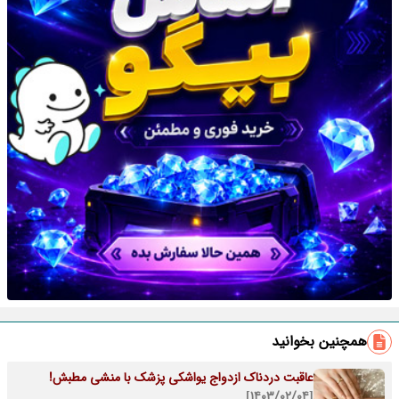
همچنین بخوانید
عاقبت دردناک ازدواج یواشکی پزشک با منشی مطبش!
[۱۴۰۳/۰۲/۰۴]