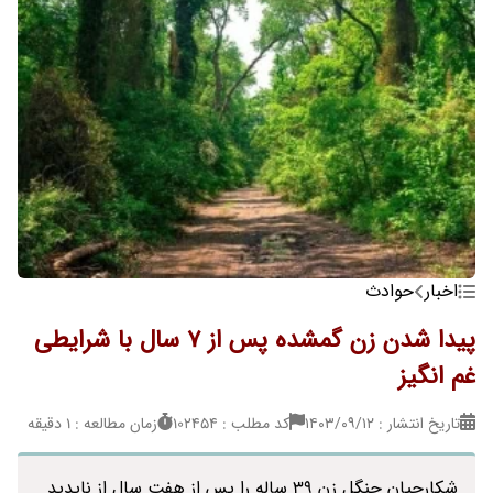
اخبار
حوادث
پیدا شدن زن گمشده پس از 7 سال با شرایطی
غم انگیز
تاریخ انتشار : ۱۴۰۳/۰۹/۱۲
کد مطلب : 102454
زمان مطالعه : 1 دقیقه
شکارچیان جنگل زن 39 ساله را پس از هفت سال از ناپدید