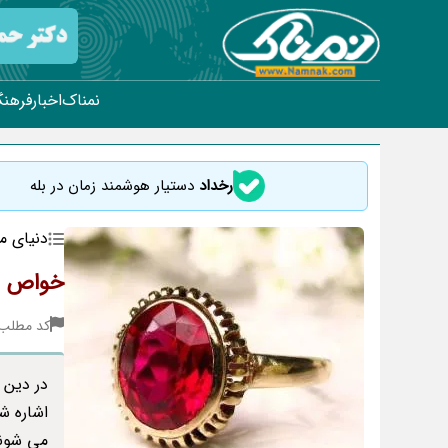
نمناک
اخبار
فرهنگ
رخداد
دستیار هوشمند زمان در بله
دنیای م
خواص انو
کد مطلب : 51
در دین 
اشاره ش
می شون