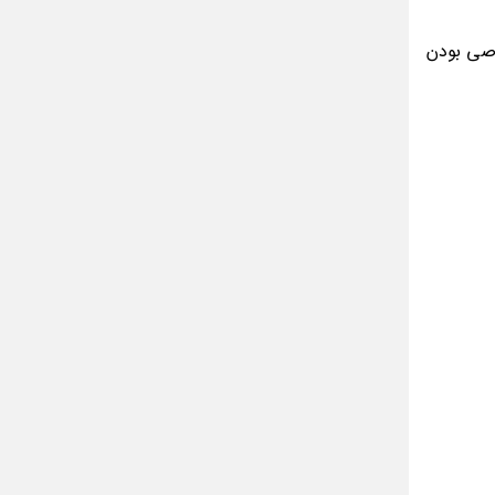
مینا جعفر زاده
بازیگران سریال رویای نیمه شب کنار همسر و
وصی بودن
خانواده شان+ عکسهای شخصی جذاب
متن کامل زیارت عاشورا همراه با ترجمه و صوت
ادویه های لاغر کننده برای شما که چاق هستید
متن زیارت عاشورا بدون ترجمه با خط درشت
و خوانا