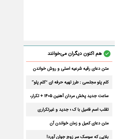
هم اکنون دیگران می‌خوانند
متن دعای رقیه شرعیه اصلی و روش خواندن
آن برای ازدواج و ثروت + عوارض
کلم پلو مجلسی : طرز تهیه حرفه ای “کلم پلو”
ساعت جدید پخش مردان آهنین 1405 + تکرار،
تعداد قسمت و داوران
تقلب اسم فامیل با ک ؛ جدید و غیرتکراری
متن دعای کمیل و زمان خواندن آن
بلایی که سوسک سر زوج جوان آورد!