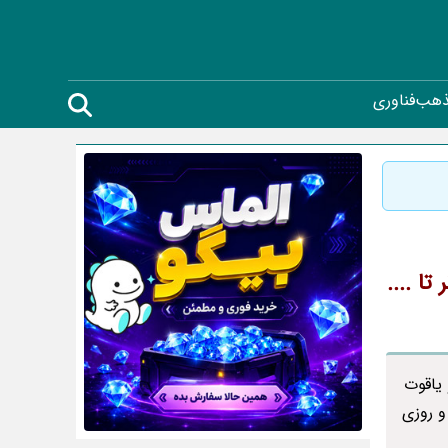
ذهب
فناوری
ا ....
یاقوت
و روزی