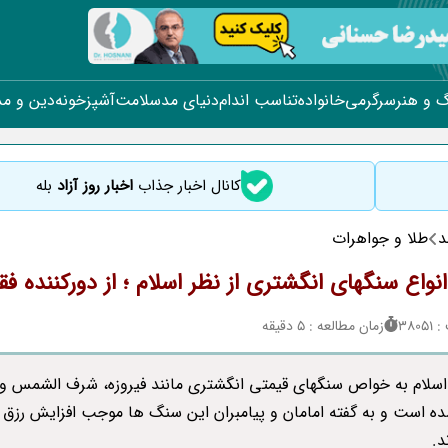
 و هنر
سرگرمی
خانواده
تناسب اندام
دنیای مد
سلامت
آشپزخونه
دین و م
کانال اخبار جذاب
اخبار روز آزاد
بله
د
طلا و جواهرات
اع سنگهای انگشتری از نظر اسلام ؛ از دورکننده فقر ت
380
زمان مطالعه : 5 دقیقه
اسلام به خواص سنگهای قیمتی انگشتری مانند فیروزه، شرف الشمس و 
ده است و به گفته امامان و پیامبران این سنگ ها موجب افزایش رزق 
د.