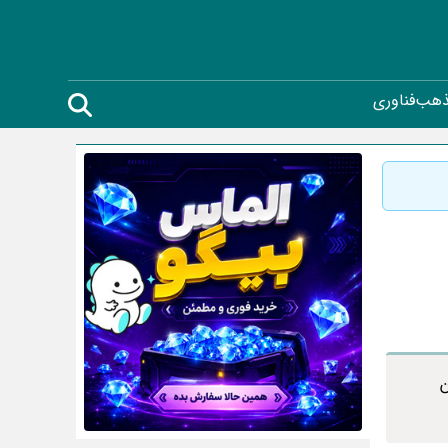
ذهب
فناوری
ن