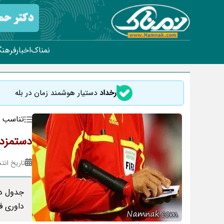
نمناک
اخبار
فرهنگ
رخداد
دستیار هوشمند زمان در بله
تناسب ا
دستمزد 
تاریخ انتشار : ۲۱
جدول دس
داوری فد