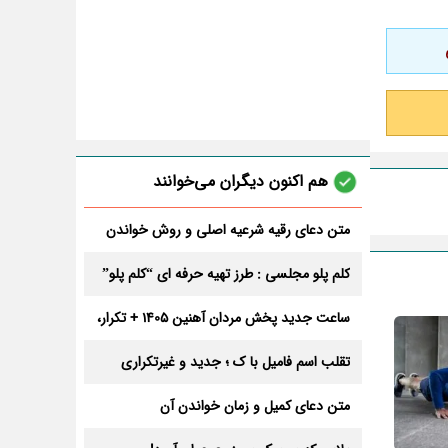
هم اکنون دیگران می‌خوانند
متن دعای رقیه شرعیه اصلی و روش خواندن
آن برای ازدواج و ثروت + عوارض
کلم پلو مجلسی : طرز تهیه حرفه ای “کلم پلو”
ساعت جدید پخش مردان آهنین 1405 + تکرار،
تعداد قسمت و داوران
تقلب اسم فامیل با ک ؛ جدید و غیرتکراری
متن دعای کمیل و زمان خواندن آن