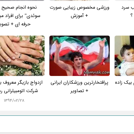
ب سرد
ورزشی مخصوص زیبایی صورت
نحوه انجام صحیح “
؟
+ آموزش
سوئدی” برای افراد مب
حرفه ای + تصوی
یک زاده
پرافتخارترین ورزشکاران ایرانی
ازدواج بازیگر معروف ب
+ تصاویر
شرکت اتومبیلرانی رد
۱۳۹۴/۰۲/۲۸