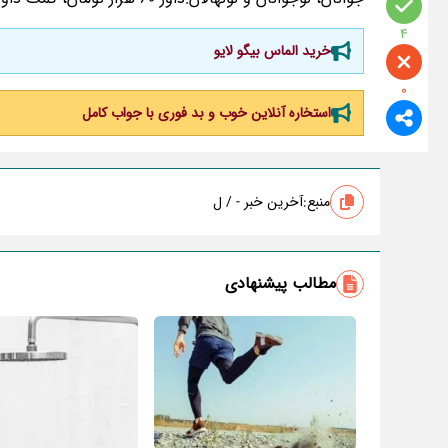
4
خرید الماس بیگو لایو
0
استخاره آنلاین خوب و بد فوری با جواب کامل
منبع:
آخرین خبر - / ل
مطالب پیشنهادی