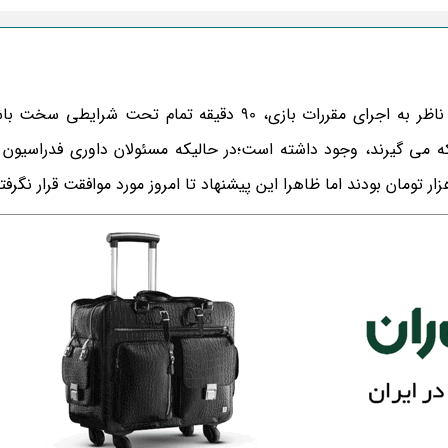
داوران فوتبال شغل پراسترس و دشواری دارند. آنها باید ناظر به اجرای مقررات بازی، 90 دقیقه تمام تح
که می گیرند، وجود داشته است؛در حالیکه مسئولان داوری فدراسیون ف