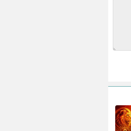
مینا جعفر زاده
بازیگران سریال رویای نیمه شب کنار همسر و
خانواده شان+ عکسهای شخصی جذاب
متن کامل زیارت عاشورا همراه با ترجمه و صوت
ادویه های لاغر کننده برای شما که چاق هستید
متن زیارت عاشورا بدون ترجمه با خط درشت
و خوانا