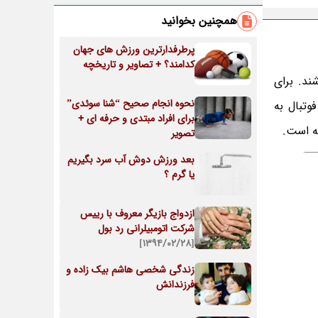
همچنین بخوانید
پرطرفدارترین ورزش های جهان
کدامند؟ + تصاویر و تاریخچه
ت شرایطی سخت باشند. برای
نحوه انجام صحیح “شنا سوئدی”
وتبال به
برای افراد مبتدی و حرفه ای +
تصویر
بعد ورزش دوش آب سرد بگیریم
یا گرم ؟
ازدواج بازیگر معروف با رییس
شرکت اتومبیلرانی رد بول
[۱۳۹۴/۰۲/۲۸]
زندگی شخصی هاشم بیک زاده و
فرزندانش