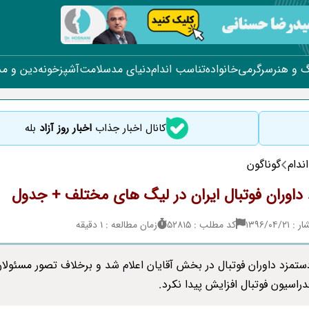
 و هنر
سرگرمی
خانواده
تناسب اندام
دنیای مد
سلامت
آشپزخونه
دین و م
کانال اخبار جذاب
اخبار روز آزاد
بله
ندام
گوناگون
داوران فوتبال ایران در لیگ های مختلف + جدول
۱۳۹۶/۰۴/
کد مطلب : 52815
زمان مطالعه : 1 دقیقه
تمزد داوران فوتبال در بخش آقایان اعلام شد و برخلاف تصور مسئولا
راسیون فوتبال افزایش پیدا نکرد.