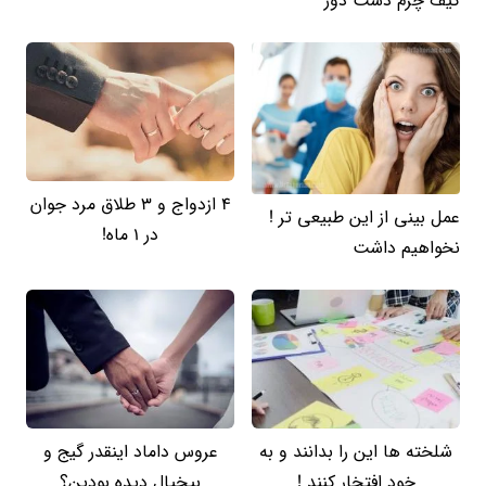
کیف چرم دست دوز
4 ازدواج و 3 طلاق مرد جوان
عمل بینی از این طبیعی تر !
در 1 ماه!
نخواهیم داشت
شلخته ها این را بدانند و به
عروس داماد اینقدر گیج و
خود افتخار کنند !
بیخیال دیده بودین؟