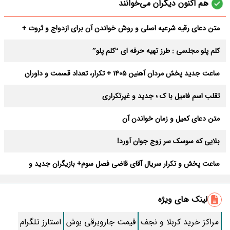
هم اکنون دیگران می‌خوانند
متن دعای رقیه شرعیه اصلی و روش خواندن آن برای ازدواج و ثروت +
عوارض
کلم پلو مجلسی : طرز تهیه حرفه ای “کلم پلو”
ساعت جدید پخش مردان آهنین 1405 + تکرار، تعداد قسمت و داوران
تقلب اسم فامیل با ک ؛ جدید و غیرتکراری
متن دعای کمیل و زمان خواندن آن
بلایی که سوسک سر زوج جوان آورد!
ساعت پخش و تکرار سریال آقای قاضی فصل سوم+ بازیگران جدید و
داستان
طرز تهیه سالاد ماکارونی خانگی خوشمزه و لذیذ + آموزش تصویری
لینک های ویژه
طرز تهیه پاستا با سس آلفردو و مرغ فوری + آموزش تصویری پنه
مراکز خرید کربلا و نجف
قیمت جاروبرقی بوش
استارز تلگرام