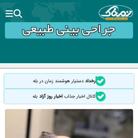
رخداد
دستیار هوشمند زمان در بله
کانال اخبار جذاب
اخبار روز آزاد
بله