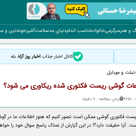
 و هنر
سرگرمی
خانواده
تناسب اندام
دنیای مد
سلامت
آشپزخونه
دین و م
کانال اخبار جذاب
اخبار روز آزاد
بله
تبلت و موبایل
اعات گوشی ریست فکتوری شده ریکاوری می شود؟
965
زمان مطالعه : 7 دقیقه
ریست فکتوری گوشی ممکن است تصور کنیم که هنوز اطلاعات ما در گو
ست. آیا حقیقت دارد؟! در این گزارش از نمناک پاسخ سوال خود را خواه