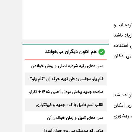
ده اید و
یاد باشد
 استفاده
هم اکنون دیگران می‌خوانند
ری امکان
متن دعای رقیه شرعیه اصلی و روش خواندن
آن برای ازدواج و ثروت + عوارض
کلم پلو مجلسی : طرز تهیه حرفه ای “کلم پلو”
ساعت جدید پخش مردان آهنین 1405 + تکرار،
خواهد شد
تعداد قسمت و داوران
ری امکان
تقلب اسم فامیل با ک ؛ جدید و غیرتکراری
 ریکاوری
متن دعای کمیل و زمان خواندن آن
بلایی که سوسک سر زوج جوان آورد!