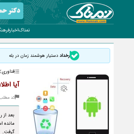
نمناک
اخبار
فرهنگ
رخداد
دستیار هوشمند زمان در بله
فناوری
آیا اطل
کد مطلب : 1
بعد از 
مانده ا
گرفت.