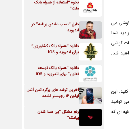
نحوه “استفاده از همراه بانک
ملت”
 گوشی می
دلیل “نصب نشدن برنامه” در
اندروید
کنید که شاید از دید شما
عات گوشی
دانلود “همراه بانک کشاورزی”
برای اندروید و IOS
اهید شد.
دانلود “همراه بانک توسعه
تعاون” برای اندروید و iOS
آخرین ترفند های برگرداندن آنتن
ه کنید. این
آیفون ۱۶ رجیستر نشده
ی توانید
یه ای که
رفع مشکل “بی صدا شدن
پیامک”