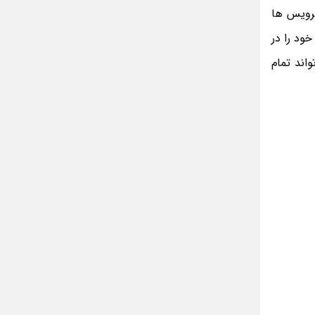
مینا جعفر زاده
سرویس ها
بازیگران سریال رویای نیمه شب کنار همسر و
خانواده شان+ عکسهای شخصی جذاب
خود را در
متن کامل زیارت عاشورا همراه با ترجمه و صوت
اگر شما حساب گوگل داشته باشید، می دانید که برنامه Google photos می تواند تمام
ادویه های لاغر کننده برای شما که چاق هستید
متن زیارت عاشورا بدون ترجمه با خط درشت
و خوانا