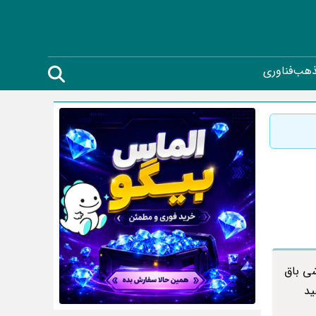
ذهب
فناوری
شی باق
ید