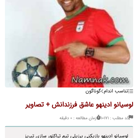
تناسب اندام
گوناگون
لوسیانو ادینهو عاشق فرزندانش + تصاویر
کد مطلب : 10171
زمان مطالعه : 0 دقیقه
لوسیانو ادینهو بازیکنی برزیلی تیم تراکتور سازی تبریز