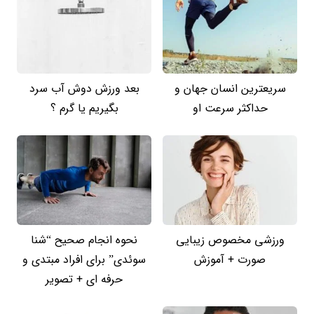
سریعترین انسان جهان و
بعد ورزش دوش آب سرد
حداکثر سرعت او
بگیریم یا گرم ؟
ورزشی مخصوص زیبایی
نحوه انجام صحیح “شنا
صورت + آموزش
سوئدی” برای افراد مبتدی و
حرفه ای + تصویر