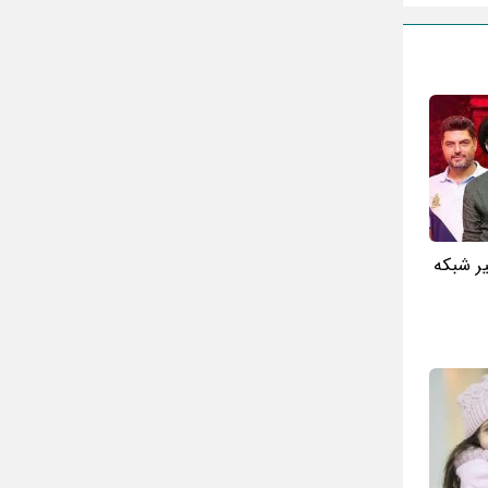
میشود؟ + تکرار و بازیگران
تقلب اسم فامیل سخت با حرف “چ”
گذری بر زندگی بهمن زرین پور و همسرش
مینا جعفر زاده
بازیگران سریال رویای نیمه شب کنار همسر و
خانواده شان+ عکسهای شخصی جذاب
متن کامل زیارت عاشورا همراه با ترجمه و صوت
ادویه های لاغر کننده برای شما که چاق هستید
یر شبکه
متن زیارت عاشورا بدون ترجمه با خط درشت
و خوانا