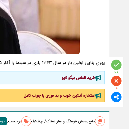
پوری بنایی اولین بار در سال 1343 بازی در سینما را آغاز کرد و در آخرین ساخته
28
خرید الماس بیگو لایو
6
استخاره آنلاین خوب و بد فوری با جواب کامل
منبع:
بخش فرهنگ و هنر نمناک/ م.ف/ف
برچسب‌:
پژم