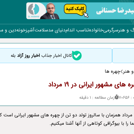
 و هنر
سرگرمی
خانواده
تناسب اندام
دنیای مد
سلامت
آشپزخونه
دین و م
کانال اخبار جذاب
اخبار روز آزاد
بله
 هنر
چهره ها
 های مشهور ایرانی در 19 مرداد
706
زمان مطالعه : 1 دقیقه
امروز 19 مرداد همزمان با سالروز تولد دو تن از چهره های مشهور ایرانی است ک
ا را با بیوگرافی کوتاهی از آنها آشنا میکنیم.