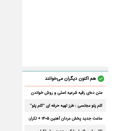
هم اکنون دیگران می‌خوانند
متن دعای رقیه شرعیه اصلی و روش خواندن
آن برای ازدواج و ثروت + عوارض
کلم پلو مجلسی : طرز تهیه حرفه ای “کلم پلو”
ساعت جدید پخش مردان آهنین 1405 + تکرار،
تعداد قسمت و داوران