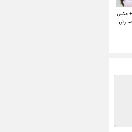
 + عکس
 همسرش