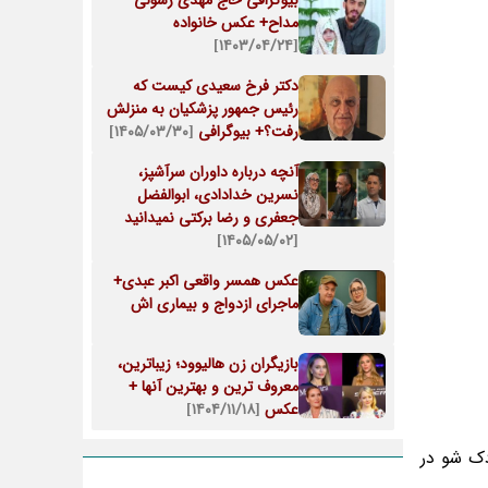
بیوگرافی حاج مهدی رسولی
مداح+ عکس خانواده
[۱۴۰۳/۰۴/۲۴]
دکتر فرخ سعیدی کیست که
رئیس جمهور پزشکیان به منزلش
رفت؟+ بیوگرافی
[۱۴۰۵/۰۳/۳۰]
آنچه درباره داوران سرآشپز،
نسرین خدادادی، ابوالفضل
جعفری و رضا برکتی نمیدانید
[۱۴۰۵/۰۵/۰۲]
عکس همسر واقعی اکبر عبدی+
ماجرای ازدواج و بیماری اش
بازیگران زن هالیوود؛ زیباترین،
معروف ترین و بهترین آنها +
عکس
[۱۴۰۴/۱۱/۱۸]
ک شو در