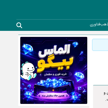
ذهب
فناوری
 و
.