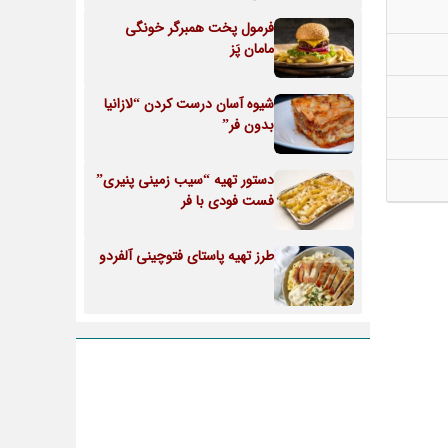
فرمول پخت همبرگر خونگی
مامان پَز
شیوه آسان درست کردن “لازانیا
بدون فر”
دستور تهیه “سیب زمینی پنیری”
فست فودی با فر
طرز تهیه پاستای فتوچینی آلفردو