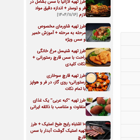
طرز تهیه لازانیا با سس بشامل در
فر و توستر + اندازه دقیق مواد
لازم
[۱۴۰۴/۱۱/۱۶]
طرز تهیه شاورمای مخصوص
مرحله به مرحله + آموزش خمیر
و سس ویژه
طرز تهیه شنیسل مرغ خانگی
راحت با سس قارچ رستورانی +
نکات کلیدی
طرز تهیه قارچ سوخاری
رستورانی؛ روی گاز، در فر و هواپز
با تمام نکات
طرز تهیه “کبه عربی” یک غذای
متفاوت و متناسب با ذائقه ایرانی
10 اشتباه رایج طبخ استیک + طرز
تهیه استیک گوشت آبدار با سس
قارچ