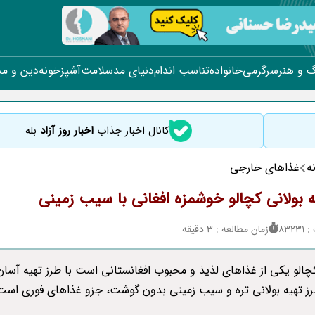
 و هنر
سرگرمی
خانواده
تناسب اندام
دنیای مد
سلامت
آشپزخونه
دین و م
کانال اخبار جذاب
اخبار روز آزاد
بله
ه
غذاهای خارجی
ه بولانی کچالو خوشمزه افغانی با سیب زمینی
832
زمان مطالعه : 3 دقیقه
کچالو یکی از غذاهای لذیذ و محبوب افغانستانی است با طرز تهیه آسان
طرز تهیه بولانی تره و سیب زمینی بدون گوشت، جزو غذاهای فوری است