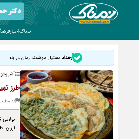
نمناک
اخبار
فرهنگ
رخداد
دستیار هوشمند زمان در بله
آشپزخون
طرز تهی
کد مطلب : 31
بولانی 
ارزان. 