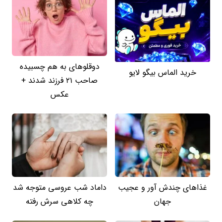
دوقلوهای به هم چسبیده
خرید الماس بیگو لایو
صاحب 21 فرزند شدند +
عکس
غذاهای چندش آور و عجیب
داماد شب عروسی متوجه شد
جهان
چه کلاهی سرش رفته