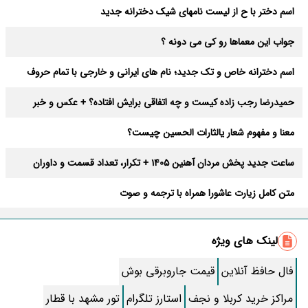
اسم دختر با ح از لیست نامهای شیک دخترانه جدید
جواب این معماها رو کی می دونه ؟
اسم دخترانه خاص و تک جدید؛ نام های ایرانی و خارجی با تمام حروف
الفبا
حمیدرضا رجب‌ زاده کیست و چه اتفاقی برایش افتاده؟ + عکس و خبر
جدید از او
معنا و مفهوم شعار یالثارات الحسین چیست؟
ساعت جدید پخش مردان آهنین 1405 + تکرار، تعداد قسمت و داوران
متن کامل زیارت عاشورا همراه با ترجمه و صوت
شوک بزرگ در تبریز؛ چرا تراکتور جواد نکونام را انتخاب کرد؟
لینک های ویژه
کیک براونی با این رسپی عالی میشه
فال حافظ آنلاین
قیمت جاروبرقی بوش
صلوات حضرت فاطمه زهرا(س) برای حاجت + صوتی
مراکز خرید کربلا و نجف
استارز تلگرام
تور مشهد با قطار