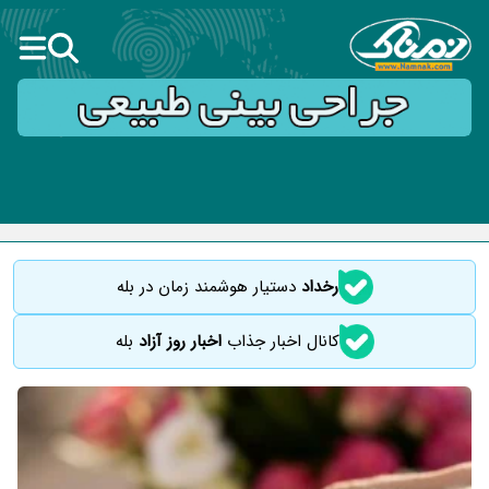
رخداد
دستیار هوشمند زمان در بله
کانال اخبار جذاب
اخبار روز آزاد
بله