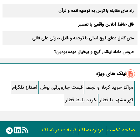
راه های مقابله با ترس به توصیه ائمه و قرآن
فال حافظ آنلاین واقعی با تفسیر
متن کامل دعای فرج اصلی با ترجمه و فایل صوتی علی فانی
عروس داماد اینقدر گیج و بیخیال دیده بودین؟
اصول نگهداری صحیح پرنده فنچ در خانه
لینک های ویژه
طرز تهیه “کوکو سیب زمینی” سریع و ساده
مراکز خرید کربلا و نجف
قیمت جاروبرقی بوش
استارز تلگرام
متن زیارت عاشورا بدون ترجمه با خط درشت و خوانا
تور مشهد با قطار
خرید بلیط قطار
دانه های خشخاش با خواصی شگفت انگیز برای زیبایی
سوره یاسین صوتی + متن سوره یس بدون ترجمه
صفحه نخست
درباره نمناک
تبلیغات در نمناک
اسم برای کانال تلگرام، یوتیوب و روبیکا | 300 اسم انگلیسی و فارسی خاص