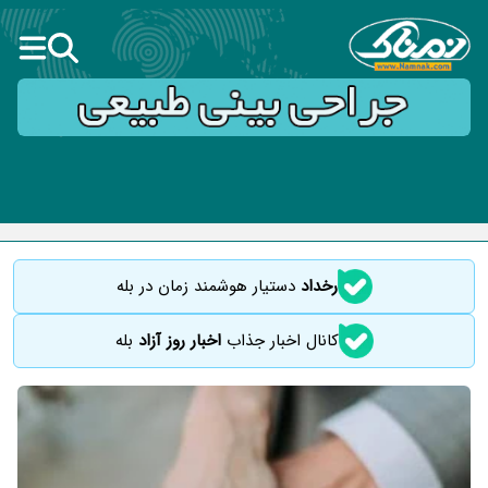
رخداد
دستیار هوشمند زمان در بله
کانال اخبار جذاب
اخبار روز آزاد
بله