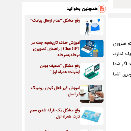
همچنین بخوانید
رفع مشکل “عدم ارسال پیامک”
آموزش حذف تاریخچه چت در
که ضروری
ChatGPT | راهنمای تصویری
رم افزار معروف Word که نیازی به تعریف ندارد،
مرحله‌به‌مرحله
 اگر شما
رفع مشکل “ضعیف بودن
اینترنت همراه اول”
یری آشنا
آموزش غیر فعال کردن رومینگ
ایرانسل
رفع مشکل یک طرفه شدن سیم
کارت همراه اول