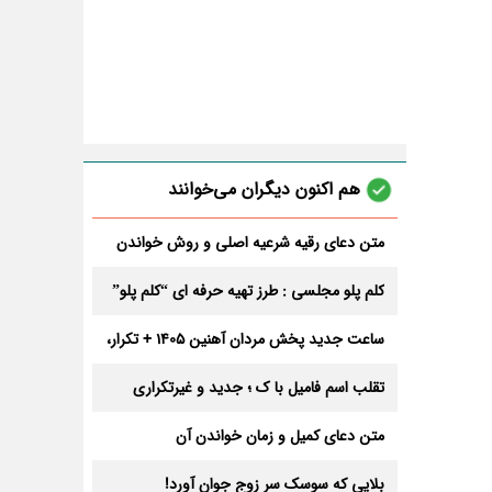
هم اکنون دیگران می‌خوانند
متن دعای رقیه شرعیه اصلی و روش خواندن
آن برای ازدواج و ثروت + عوارض
کلم پلو مجلسی : طرز تهیه حرفه ای “کلم پلو”
ساعت جدید پخش مردان آهنین 1405 + تکرار،
تعداد قسمت و داوران
تقلب اسم فامیل با ک ؛ جدید و غیرتکراری
متن دعای کمیل و زمان خواندن آن
بلایی که سوسک سر زوج جوان آورد!