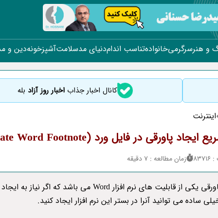
 و هنر
سرگرمی
خانواده
تناسب اندام
دنیای مد
سلامت
آشپزخونه
دین و م
کانال اخبار جذاب
اخبار روز آزاد
بله
اینترنت
یجاد پاورقی در فایل ورد (Create Word Footnote)
837
زمان مطالعه : 7 دقیقه
ایجاد پاورقی یکی از قابلیت های نرم افزار Word می باشد که اگر نیاز 
یلی ساده می توانید آنرا در بستر این نرم افزار ایجاد کنید.