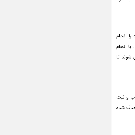
مینا جعفر زاده
بازیگران سریال رویای نیمه شب کنار همسر و
خانواده شان+ عکسهای شخصی جذاب
متن کامل زیارت عاشورا همراه با ترجمه و صوت
ادویه های لاغر کننده برای شما که چاق هستید
 را انجام
کرده اید و می خواهید پاورقی 4 را حذف کنید. با انجام
متن زیارت عاشورا بدون ترجمه با خط درشت
و خوانا
د جابجا می شوند تا
خاب و ثبت
 حذف شده