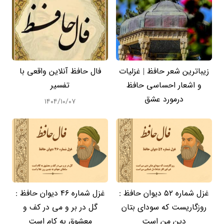
زیباترین شعر حافظ | غزلیات
فال حافظ آنلاین واقعی با
و اشعار احساسی حافظ
تفسیر
درمورد عشق
۱۴۰۴/۱۰/۰۷
غزل شماره 52 دیوان حافظ :
غزل شماره 46 دیوان حافظ :
روزگاریست که سودای بتان
گل در بر و می در کف و
دین من است
معشوق به کام است