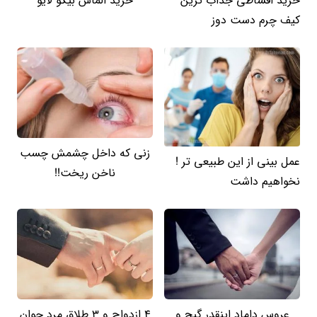
خرید اقساطی جذاب ترین
خرید الماس بیگو لایو
کیف چرم دست دوز
زنی که داخل چشمش چسب
عمل بینی از این طبیعی تر !
ناخن ریخت!!
نخواهیم داشت
عروس داماد اینقدر گیج و
4 ازدواج و 3 طلاق مرد جوان