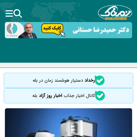
رخداد
دستیار هوشمند زمان در بله
کانال اخبار جذاب
اخبار روز آزاد
بله