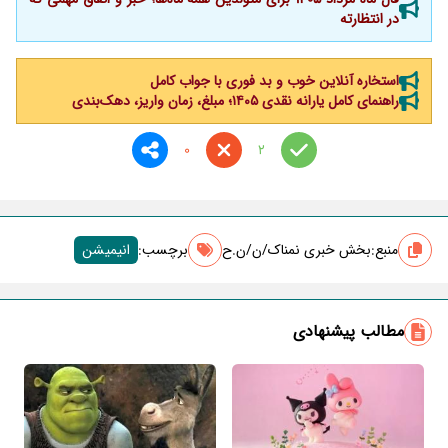
در انتظارته
استخاره آنلاین خوب و بد فوری با جواب کامل
راهنمای کامل یارانه نقدی ۱۴۰۵؛ مبلغ، زمان واریز، دهک‌بندی
0
2
منبع:
بخش خبری نمناک/ن/ن.ح
برچسب‌:
انیمیشن
مطالب پیشنهادی