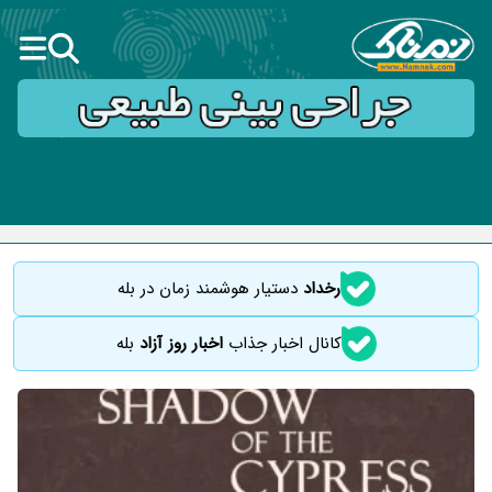
رخداد
دستیار هوشمند زمان در بله
کانال اخبار جذاب
اخبار روز آزاد
بله