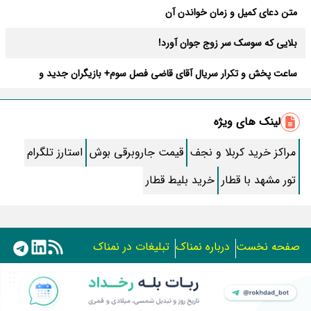
متن دعای کمیل و زمان خواندن آن
بلایی که سوسک سر زوج جوان آورد!
ساعت پخش و تکرار سریال آقای قاضی فصل سوم+ بازیگران جدید و
داستان
طرز تهیه سالاد ماکارونی خانگی خوشمزه و لذیذ + آموزش تصویری
لینک های ویژه
طرز تهیه پاستا با سس آلفردو و مرغ فوری + آموزش تصویری پنه
مراکز خرید کربلا و نجف
قیمت جاروبرقی بوش
استارز تلگرام
جواب کامل اسم فامیل با “س”
تور مشهد با قطار
خرید بلیط قطار
ماه قرمز نشانه آخر دنیا در آسمان ظاهر شد !
جملات زیبا برای بهترین پدر دنیا
صفحه نخست
درباره نمناک
تبلیغات در نمناک
معجزات سوره توحید در برآورده شدن سریع حاجت
استفاده از مطالب اختصاصی سایت نمناک در سایر رسانه ها فقط
سریال نگین ارباب از چه شبکه ای پخش میشود؟ + تکرار و بازیگران
با کسب مجوز امکان پذیر است.