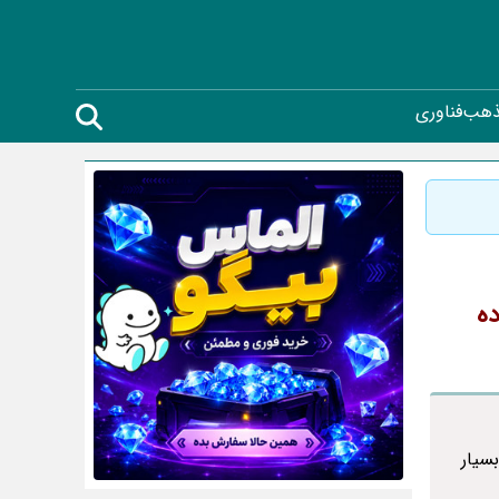
ذهب
فناوری
ده
سیار