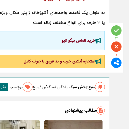
یا 3 ظرف برای انواع مختلف زباله است.
3
خرید الماس بیگو لایو
0
استخاره آنلاین خوب و بد فوری با جواب کامل
منبع:
بخش سبک زندگی نمناک/ن /ن.ح
برچسب‌:
دکور
مطالب پیشنهادی