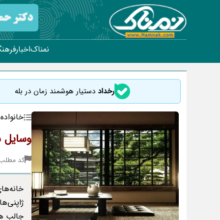
نمناک
اخبار
فرهنگ
رخداد
دستیار هوشمند زمان در بله
خانواده
وسایل س
کد مطلب : 40
خانه‌ها
ژاپنی‌ه
جالب ه