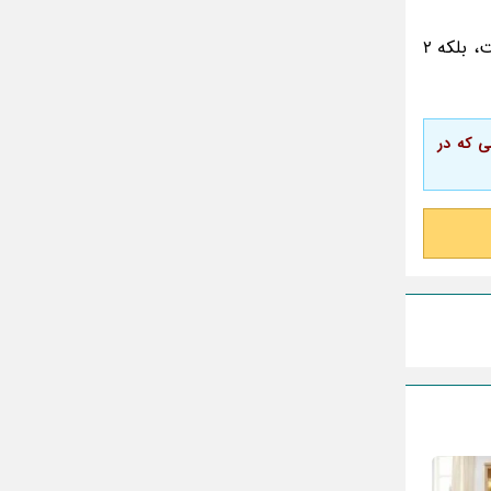
به عنوان یک قاعده، واحدهای آشپزخانه ژاپنی مکان ویژه ای برای ذخیره زباله دارند. اغلب این فضا تنها مختص به 1 سطل نیست، بلکه 2
مهمی که در