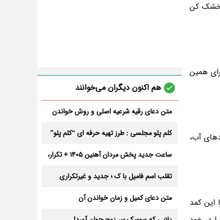
ت. همچنین می تواند به عنوان AC و به عنوان خشک کن
رای همین
هم اکنون دیگران می‌خوانند
متن دعای رقیه شرعیه اصلی و روش خواندن
آن برای ازدواج و ثروت + عوارض
کلم پلو مجلسی : طرز تهیه حرفه ای “کلم پلو”
دهای آب،
ساعت جدید پخش مردان آهنین 1405 + تکرار،
تعداد قسمت و داوران
تقلب اسم فامیل با ک ؛ جدید و غیرتکراری
متن دعای کمیل و زمان خواندن آن
 این کمد
ا در خود
بلایی که سوسک سر زوج جوان آورد!