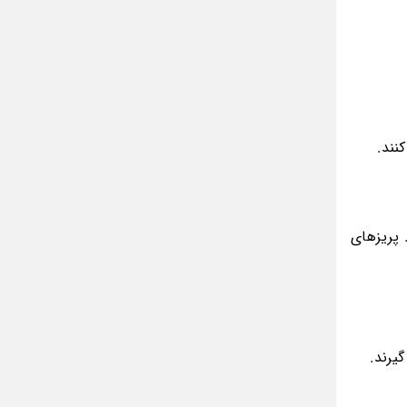
مینا جعفر زاده
بازیگران سریال رویای نیمه شب کنار همسر و
خانواده شان+ عکسهای شخصی جذاب
متن کامل زیارت عاشورا همراه با ترجمه و صوت
ادویه های لاغر کننده برای شما که چاق هستید
نند.
متن زیارت عاشورا بدون ترجمه با خط درشت
و خوانا
 پریزهای
یرند.