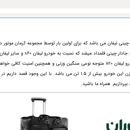
به کشور عرضه شد که بیشتر به عنوان یک خودرو سدان و جادار چینی قلمداد می
در کشور بودند، بهتر بود. با این وجود در نگاه اول به خودرو لیفان 820 متوجه نوعی سنگین وزنی و همچنین امنیت 
این طرز تفکر تا حدود زیادی درست می باشد چرا که وزن این خودرو بیش از 1.5 تن می باشد. با این وجود ق