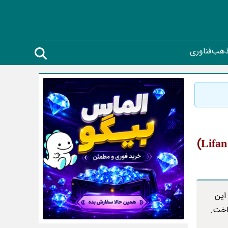
ذهب
فناوری
 این