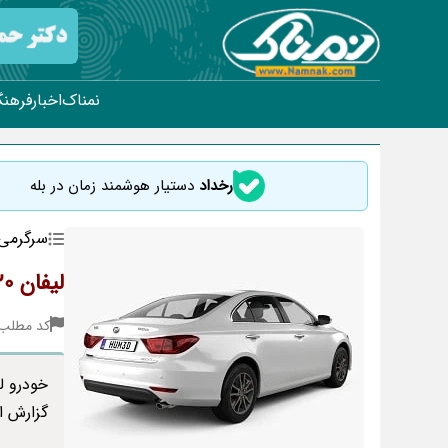
نمناک
اخبار
فرهنگ
رخداد
دستیار هوشمند زمان در بله
سرگرمی
لیفان 820 | بررسی مزایا و معایب خودرو “لیفان 820” (Lifan 820)
کد مطلب : 63
گزارش از نمن