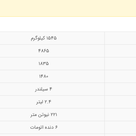
1545 کیلوگرم
4865
1835
1480
4 سیلندر
2.4 لیتر
221 نیوتن متر
6 دنده اتومات