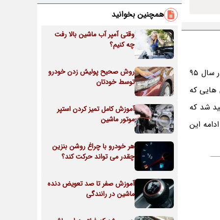
همچنین بخوانید
وقتی آمپر آب ماشین بالا رفت
چه کنیم؟
روش صحیح پولیش زدن خودرو
لیفان 820 (Lifan 820)، یکی از خودروهای متعلق به برند چینی لیفان می باشد که برای اولین بار توسط مجموعه کرمان موتور در سال 95
توسط خودتان
شد که نسبت به خودرو لیفان x60 و سایر لیفان هایی که
کافی خواهید شد که
آموزش کامل تمیز کردن استپر
موتور ماشین
صد داریم در ادامه این
هر خودرو با چراغ روشن بنزین
چقدر می تواند حرکت کند؟
آموزش صفر تا صد تعویض دنده
ماشین در رانندگی