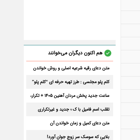
هم اکنون دیگران می‌خوانند
متن دعای رقیه شرعیه اصلی و روش خواندن
آن برای ازدواج و ثروت + عوارض
کلم پلو مجلسی : طرز تهیه حرفه ای “کلم پلو”
ساعت جدید پخش مردان آهنین 1405 + تکرار،
تعداد قسمت و داوران
تقلب اسم فامیل با ک ؛ جدید و غیرتکراری
متن دعای کمیل و زمان خواندن آن
بلایی که سوسک سر زوج جوان آورد!