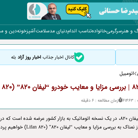
 و هنر
سرگرمی
خانواده
تناسب اندام
دنیای مد
سلامت
آشپزخونه
دین و م
کانال اخبار جذاب
اخبار روز آزاد
بله
اتومبیل
614
زمان مطالعه : 6 دقیقه
خودرو لیفان 820، در یک نسخه اتوماتیک به بازار کشور عرضه شده است که در
اک به بررسی مزایا و معایب “لیفان 820” (Lifan 820) خواهیم پرداخت.