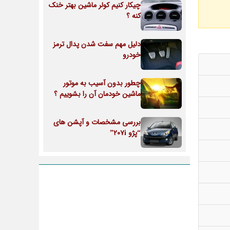
چیکار کنیم کولر ماشین بهتر خنک
کنه ؟
دلیل مهم سفت شدن پدال ترمز
خودرو
چطور بدون آسیب به موتور
ماشین خودمان آن را بشوییم ؟
بررسی مشخصات و آپشن های
“پژو 207i”