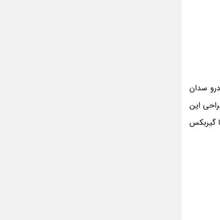
مینا جعفر زاده
بازیگران سریال رویای نیمه شب کنار همسر و
خانواده شان+ عکسهای شخصی جذاب
متن کامل زیارت عاشورا همراه با ترجمه و صوت
ادویه های لاغر کننده برای شما که چاق هستید
متن زیارت عاشورا بدون ترجمه با خط درشت
خودرو سدان
و خوانا
د. طراحی این
ا گیربکس