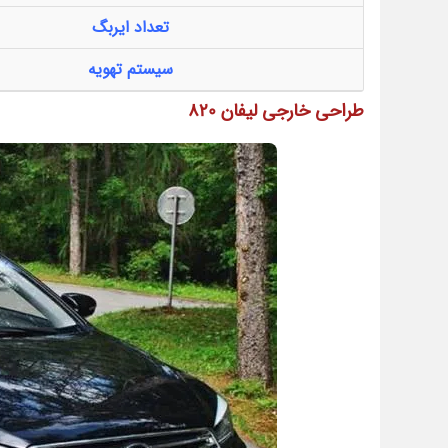
تعداد ایربگ
سیستم تهویه
طراحی خارجی لیفان 820