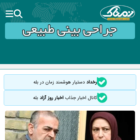
رخداد
دستیار هوشمند زمان در بله
کانال اخبار جذاب
اخبار روز آزاد
بله