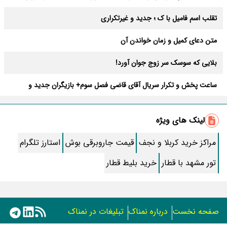
تقلب اسم فامیل با ک ؛ جدید و غیرتکراری
متن دعای کمیل و زمان خواندن آن
بلایی که سوسک سر زوج جوان آورد!
ساعت پخش و تکرار سریال آقای قاضی فصل سوم+ بازیگران جدید و
داستان
طرز تهیه سالاد ماکارونی خانگی خوشمزه و لذیذ + آموزش تصویری
لینک های ویژه
طرز تهیه پاستا با سس آلفردو و مرغ فوری + آموزش تصویری پنه
مراکز خرید کربلا و نجف
قیمت جاروبرقی بوش
استارز تلگرام
جواب کامل اسم فامیل با “س”
تور مشهد با قطار
خرید بلیط قطار
ماه قرمز نشانه آخر دنیا در آسمان ظاهر شد !
جملات زیبا برای بهترین پدر دنیا
صفحه نخست
درباره نمناک
تبلیغات در نمناک
معجزات سوره توحید در برآورده شدن سریع حاجت