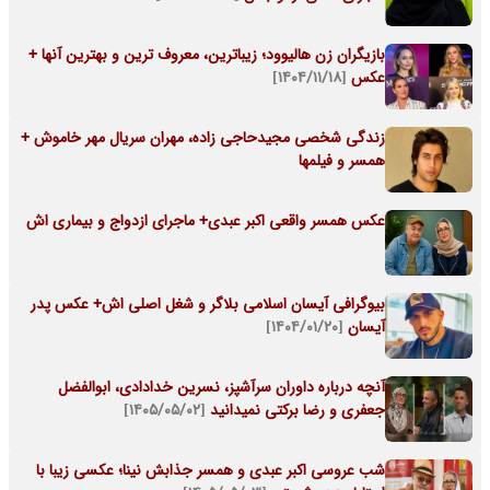
بازیگران زن هالیوود؛ زیباترین، معروف ترین و بهترین آنها +
عکس
[۱۴۰۴/۱۱/۱۸]
زندگی شخصی مجیدحاجی زاده، مهران سریال مهر خاموش +
همسر و فیلمها
عکس همسر واقعی اکبر عبدی+ ماجرای ازدواج و بیماری اش
بیوگرافی آیسان اسلامی بلاگر و شغل اصلی اش+ عکس پدر
آیسان
[۱۴۰۴/۰۱/۲۰]
آنچه درباره داوران سرآشپز، نسرین خدادادی، ابوالفضل
جعفری و رضا برکتی نمیدانید
[۱۴۰۵/۰۵/۰۲]
شب عروسی اکبر عبدی و همسر جذابش نینا؛ عکسی زیبا با