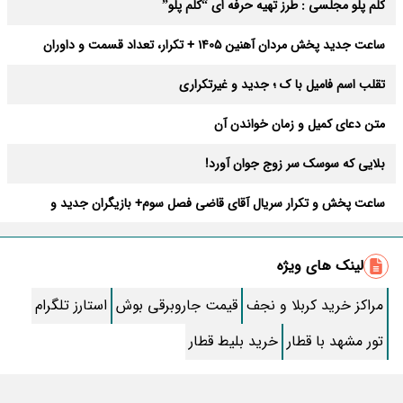
کلم پلو مجلسی : طرز تهیه حرفه ای “کلم پلو”
ساعت جدید پخش مردان آهنین 1405 + تکرار، تعداد قسمت و داوران
تقلب اسم فامیل با ک ؛ جدید و غیرتکراری
متن دعای کمیل و زمان خواندن آن
بلایی که سوسک سر زوج جوان آورد!
ساعت پخش و تکرار سریال آقای قاضی فصل سوم+ بازیگران جدید و
داستان
طرز تهیه سالاد ماکارونی خانگی خوشمزه و لذیذ + آموزش تصویری
لینک های ویژه
طرز تهیه پاستا با سس آلفردو و مرغ فوری + آموزش تصویری پنه
مراکز خرید کربلا و نجف
قیمت جاروبرقی بوش
استارز تلگرام
جواب کامل اسم فامیل با “س”
تور مشهد با قطار
خرید بلیط قطار
ماه قرمز نشانه آخر دنیا در آسمان ظاهر شد !
جملات زیبا برای بهترین پدر دنیا