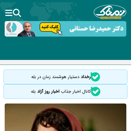
رخداد
دستیار هوشمند زمان در بله
کانال اخبار جذاب
اخبار روز آزاد
بله