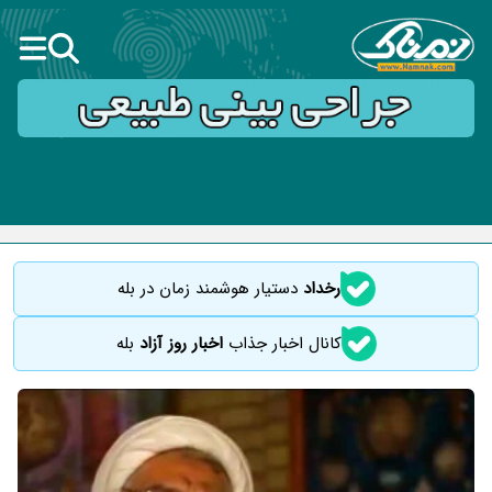
رخداد
دستیار هوشمند زمان در بله
کانال اخبار جذاب
اخبار روز آزاد
بله