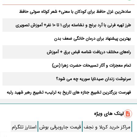
ساده‌ترین غزل حافظ برای کودکان با معنی+ شعر کوتاه صوتی حافظ
طرز تهیه فرنی با آرد برنج و نشاسته برای 1 تا 10 نفر+ آموزش تصویری
بهترین پیشنهاد برای درمان خانگی ضعف بدن
راه‌های مختلف دریافت شناسه قبض برق + آموزش
تمام معجزات و آثار تسبیحات حضرت زهرا (س)
سرنوشت زندان صیدنایا سوریه چه می شود؟
فهرست بزرگترین تشییع جنازه‌ های تاریخ به ترتیب؛ تشییع رهبر شهید رتبه
چند است؟
زندگی شخصی سینا سهیلی و عکس خانوادگی جذابش
لینک های ویژه
طرز تهیه پاستا با سس آلفردو و مرغ فوری + آموزش تصویری پنه
مراکز خرید کربلا و نجف
قیمت جاروبرقی بوش
استارز تلگرام
لباس “جواد خیابانی” شبیه لباس معروف المپیکی ها