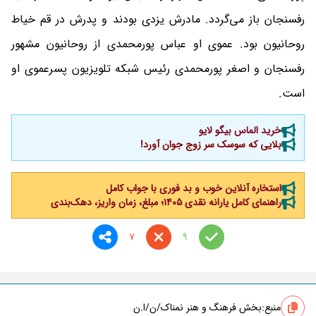
رفسنجان باز می‌گردد. مادرش یزدی بودند و پدرش در قم خیاط
روحانیون بود. عموی او عباس پورمحمدی از روحانیون مشهور
رفسنجان و اصغر پورمحمدی رئیس شبکه تلویزیون پسرعموی او
است.
خرید الماس بیگو لایو
بلایی که سوسک سر زوج جوان آورد!
استخاره آنلاین خوب و بد فوری با جواب کامل
راهنمای کامل یارانه نقدی ۱۴۰۵؛ مبلغ، زمان واریز، دهک‌بندی
7
9
منبع:
بخش فرهنگ و هنر نمناک/ن/ا.ن