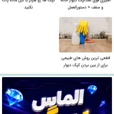
اسپری قوی ضدکپک دیوار خانه
کپک ها رو هرگز با این ماده پاک
و سقف + دستورالعمل
نکنید
قطعی ترین روش های طبیعی
برای از بین بردن کپک دیوار