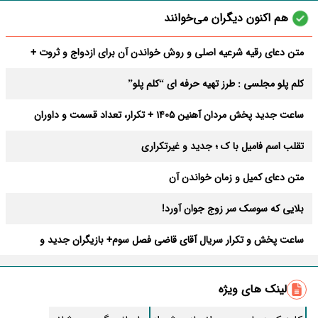
هم اکنون دیگران می‌خوانند
متن دعای رقیه شرعیه اصلی و روش خواندن آن برای ازدواج و ثروت +
عوارض
کلم پلو مجلسی : طرز تهیه حرفه ای “کلم پلو”
ساعت جدید پخش مردان آهنین 1405 + تکرار، تعداد قسمت و داوران
تقلب اسم فامیل با ک ؛ جدید و غیرتکراری
متن دعای کمیل و زمان خواندن آن
بلایی که سوسک سر زوج جوان آورد!
ساعت پخش و تکرار سریال آقای قاضی فصل سوم+ بازیگران جدید و
داستان
طرز تهیه سالاد ماکارونی خانگی خوشمزه و لذیذ + آموزش تصویری
لینک های ویژه
طرز تهیه پاستا با سس آلفردو و مرغ فوری + آموزش تصویری پنه