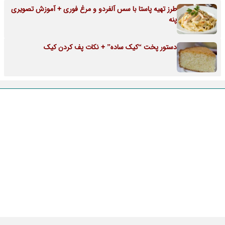
طرز تهیه پاستا با سس آلفردو و مرغ فوری + آموزش تصویری
پنه
دستور پخت “کیک ساده” + نکات پف کردن کیک