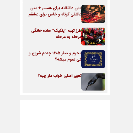
متن عاشقانه برای همسر + متن
عاشقی کوتاه و خاص برای عشقم
طرز تهیه “پنکیک” ساده خانگی
مرحله به مرحله
محرم و صفر 1405 چندم شروع و
کی تموم میشه؟
تعبیر اصلی خواب مار چیه؟