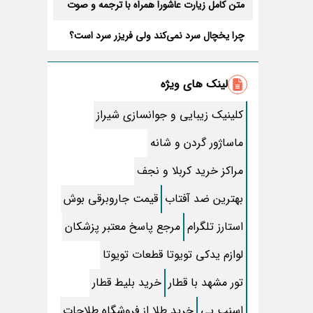
متن کامل زیارت عاشورا همراه با ترجمه و صوت
چرا یخچال سرد نمی‌کند ولی فریزر سرد است؟
7 علت
طرز تهیه کرم کارامل؛ دسری محبوب و دلچسب
لینک های ویژه
تعبیر اصلی خواب مار چیه؟
کلینیک زیبایی و جوانسازی شیراز
اسم پسر با د و شیکترین اسامی پسرانه با دال
ماساژور گردن و شانه
حمیدرضا رجب‌ زاده کیست و چه اتفاقی برایش
مراکز خرید کربلا و نجف
افتاده؟ + عکس و خبر جدید از او
طرز تهیه شنیسل مرغ خانگی راحت با سس
بهترین ضد آفتاب
قیمت جاروبرقی بوش
قارچ رستورانی + نکات کلیدی
فال روزانه واقعی شنبه ۱۷ مرداد ۱۴۰۵ | فال امروز
استارز تلگرام
مرجع پاسخ معتبر پزشکان
شما
4 ازدواج و 3 طلاق مرد جوان در 1 ماه!
لوازم یدکی تویوتا قطعات تویوتا
تور مشهد با قطار
خرید بلیط قطار
اگر شما هم جگر مرغ می خورید حتما بخوانید
اسنپ پی
خرید طلا از فروشگاه طلاجات
فصل دوم بامداد خمار چندشنبه و چه ساعتی