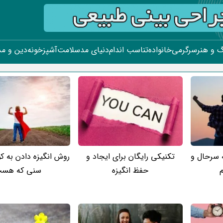
 و هنر
سرگرمی
خانواده
تناسب اندام
دنیای مد
سلامت
آشپزخونه
دین و م
 سرحال و
تکنیکی رایگان برای ایجاد و
روش انگیزه دادن به ک
م
حفظ انگیزه
سنی که هس