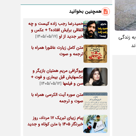
همچنین بخوانید
حمیدرضا رجب‌ زاده کیست و چه
اتفاقی برایش افتاده؟ + عکس و
خبر جدید از او
[۱۴۰۵/۰۵/۱۷]
به زندگی
ند
متن کامل زیارت عاشورا همراه با
ترجمه و صوت
بیوگرافی مریم همتیان بازیگر و
عکسهایش قبل بیماری و فوت +
سن و فیلمها
[۱۴۰۵/۰۵/۱۲]
متن سوره آیت الکرسی همراه با
صوت و ترجمه
پیام زیبای تبریک 17 مرداد، روز
خبرنگار 1405 با متن کوتاه و جدید