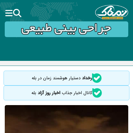
رخداد
دستیار هوشمند زمان در بله
کانال اخبار جذاب
اخبار روز آزاد
بله